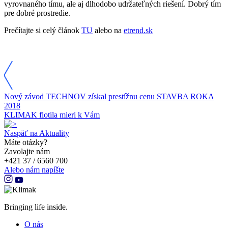
vyrovnaného tímu, ale aj dlhodobo udržateľných riešení. Dobrý tím
pre dobré prostredie.
Prečítajte si celý článok
TU
alebo na
etrend.sk
Nový závod TECHNOV získal prestížnu cenu STAVBA ROKA
2018
KLIMAK flotila mieri k Vám
Naspäť na Aktuality
Máte otázky?
Zavolajte nám
+421 37 / 6560 700
Alebo nám napíšte
Bringing life inside.
O nás