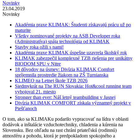
Novinky
23.04.2019
Novinky
Akadémia praxe KLIMAK: Študenti získavajú prácu už po
maturite
Všetky nominované projekty na ASB Developer roka
(Administratíva) spája technológia od KLIMAK
Stavby roka ožili s nami!
Akadémia praxe KLIMAK úspešne uzavrela školský rok
KLIMAK zabezpečil komplexné TZB riešenia pre unikátny
BIODOM SPU v Nitre
18 dôvodov na úsmev: Divízia KLIMAK Comfort
spríjemnila prostredie žiakom na ZŠ Turnianska
KLIMEO na Letnej škole TZB 2026
Siedmykrát na The RUN Slovakia: Hot&cool running team
vybojoval 21. miesto
Stronger than ever: Náš letný teambuilding v Jasnej
Divízia KLIMAK COMFORT získala významný projekt v
Piešťanoch
O tom, ako sa KLIMAKu podarilo vypracovať na lídra v oblasti
dodávok a inštalácie vzduchotechniky, chladenia a kúrenia na
Slovensku. Bez ohľadu na rast chráni priateľskú (rodinnú)
atmosféru a pohodu, ktorá je predpokladom spokojného a