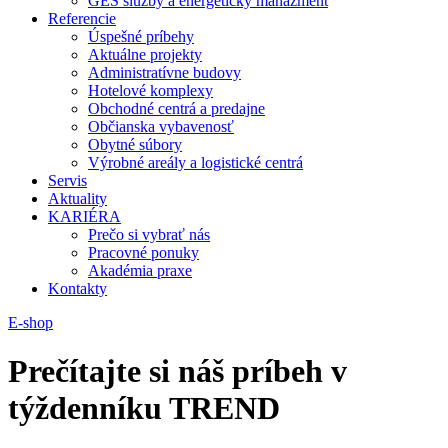
GES služby a energetický manažment
Referencie
Úspešné príbehy
Aktuálne projekty
Administratívne budovy
Hotelové komplexy
Obchodné centrá a predajne
Občianska vybavenosť
Obytné súbory
Výrobné areály a logistické centrá
Servis
Aktuality
KARIÉRA
Prečo si vybrať nás
Pracovné ponuky
Akadémia praxe
Kontakty
E-shop
Prečítajte si náš príbeh v
týždenníku TREND