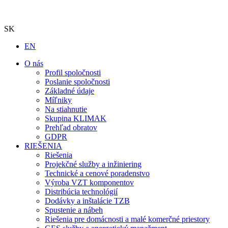
SK
EN
O nás
Profil spoločnosti
Poslanie spoločnosti
Základné údaje
Míľniky
Na stiahnutie
Skupina KLIMAK
Prehľad obratov
GDPR
RIEŠENIA
Riešenia
Projekčné služby a inžiniering
Technické a cenové poradenstvo
Výroba VZT komponentov
Distribúcia technológií
Dodávky a inštalácie TZB
Spustenie a nábeh
Riešenia pre domácnosti a malé komerčné priestory