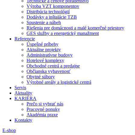
Technické a cenové poradenstvo
Výroba VZT komponentov
Distribúcia technológií
Dodávky a inštalácie TZB
Spustenie a nábeh
Riešenia pre domácnosti a malé komerčné priestory
GES služby a energetický manažment
Referencie
Úspešné príbehy
Aktuálne projekty
Administratívne budovy
Hotelové komplexy
Obchodné centrá a predajne
Občianska vybavenosť
Obytné súbory
Výrobné areály a logistické centrá
Servis
Aktuality
KARIÉRA
Prečo si vybrať nás
Pracovné ponuky
Akadémia praxe
Kontakty
E-shop