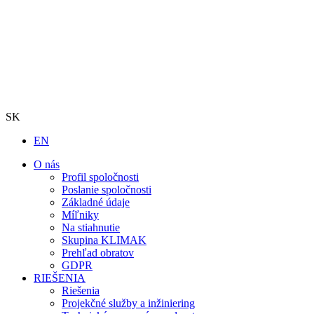
SK
EN
O nás
Profil spoločnosti
Poslanie spoločnosti
Základné údaje
Míľniky
Na stiahnutie
Skupina KLIMAK
Prehľad obratov
GDPR
RIEŠENIA
Riešenia
Projekčné služby a inžiniering