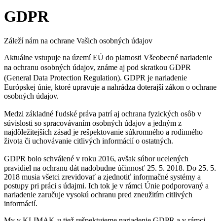
GDPR
Záleží nám na ochrane Vašich osobných údajov
Aktuálne vstupuje na území EÚ do platnosti Všeobecné nariadenie
na ochranu osobných údajov, známe aj pod skratkou
GDPR
(General Data Protection Regulation)
. GDPR je nariadenie
Európskej únie, ktoré upravuje a nahrádza doterajší zákon o ochrane
osobných údajov.
Medzi základné ľudské práva patrí aj o
chrana fyzických osôb v
súvislosti so spracovávaním osobných údajov a jedným z
najdôležitejších zásad je rešpektovanie súkromného a rodinného
života či uchovávanie citlivých informácií o ostatných.
GDPR bolo schválené v
roku 2016, avšak s
úbor ucelených
pravidiel na ochranu dát nadobudne účinnosť 25. 5. 2018. Do 25. 5.
2018 musia všetci zrevidovať a zjednotiť informačné systémy a
postupy pri práci s údajmi. Ich tok je v rámci Únie podporovaný a
nariadenie zaručuje vysokú ochranu pred zneužitím citlivých
informácií.
My v KLIMAK-u tiež rešpektujeme nariadenie GDPR a v rámci