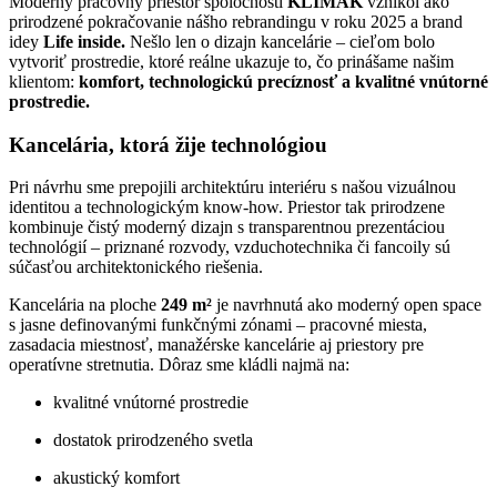
Moderný pracovný priestor spoločnosti
KLIMAK
vznikol ako
prirodzené pokračovanie nášho rebrandingu v roku 2025 a brand
idey
Life inside.
Nešlo len o dizajn kancelárie – cieľom bolo
vytvoriť prostredie, ktoré reálne ukazuje to, čo prinášame našim
klientom:
komfort, technologickú precíznosť a kvalitné vnútorné
prostredie.
Kancelária, ktorá žije technológiou
Pri návrhu sme prepojili architektúru interiéru s našou vizuálnou
identitou a technologickým know-how. Priestor tak prirodzene
kombinuje čistý moderný dizajn s transparentnou prezentáciou
technológií – priznané rozvody, vzduchotechnika či fancoily sú
súčasťou architektonického riešenia.
Kancelária na ploche
249 m²
je navrhnutá ako moderný open space
s jasne definovanými funkčnými zónami – pracovné miesta,
zasadacia miestnosť, manažérske kancelárie aj priestory pre
operatívne stretnutia. Dôraz sme kládli najmä na:
kvalitné vnútorné prostredie
dostatok prirodzeného svetla
akustický komfort