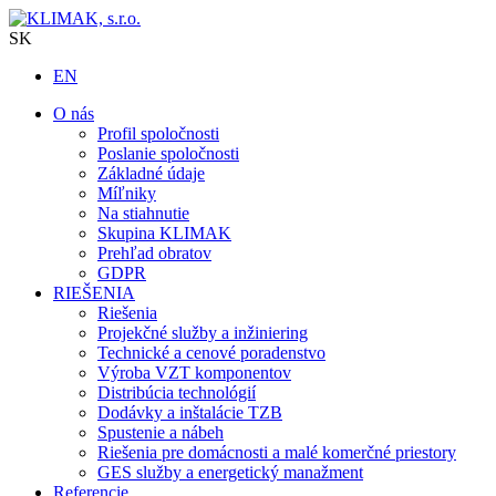
SK
EN
O nás
Profil spoločnosti
Poslanie spoločnosti
Základné údaje
Míľniky
Na stiahnutie
Skupina KLIMAK
Prehľad obratov
GDPR
RIEŠENIA
Riešenia
Projekčné služby a inžiniering
Technické a cenové poradenstvo
Výroba VZT komponentov
Distribúcia technológií
Dodávky a inštalácie TZB
Spustenie a nábeh
Riešenia pre domácnosti a malé komerčné priestory
GES služby a energetický manažment
Referencie