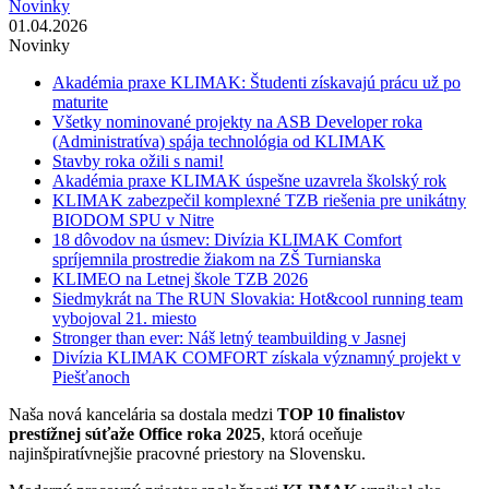
Novinky
01.04.2026
Novinky
Akadémia praxe KLIMAK: Študenti získavajú prácu už po
maturite
Všetky nominované projekty na ASB Developer roka
(Administratíva) spája technológia od KLIMAK
Stavby roka ožili s nami!
Akadémia praxe KLIMAK úspešne uzavrela školský rok
KLIMAK zabezpečil komplexné TZB riešenia pre unikátny
BIODOM SPU v Nitre
18 dôvodov na úsmev: Divízia KLIMAK Comfort
spríjemnila prostredie žiakom na ZŠ Turnianska
KLIMEO na Letnej škole TZB 2026
Siedmykrát na The RUN Slovakia: Hot&cool running team
vybojoval 21. miesto
Stronger than ever: Náš letný teambuilding v Jasnej
Divízia KLIMAK COMFORT získala významný projekt v
Piešťanoch
Naša nová kancelária sa dostala medzi
TOP 10 finalistov
prestížnej súťaže Office roka 2025
, ktorá oceňuje
najinšpiratívnejšie pracovné priestory na Slovensku.