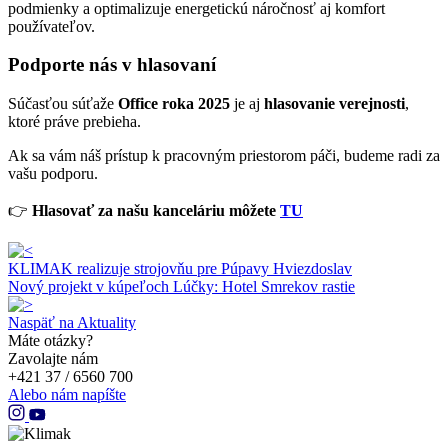
podmienky a optimalizuje energetickú náročnosť aj komfort
používateľov.
Podporte nás v hlasovaní
Súčasťou súťaže
Office roka 2025
je aj
hlasovanie verejnosti
,
ktoré práve prebieha.
Ak sa vám náš prístup k pracovným priestorom páči, budeme radi za
vašu podporu.
👉
Hlasovať za našu kanceláriu môžete
TU
KLIMAK realizuje strojovňu pre Púpavy Hviezdoslav
Nový projekt v kúpeľoch Lúčky: Hotel Smrekov rastie
Naspäť na Aktuality
Máte otázky?
Zavolajte nám
+421 37 / 6560 700
Alebo nám napíšte