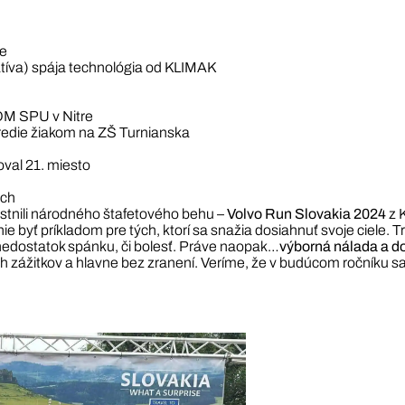
te
tíva) spája technológia od KLIMAK
OM SPU v Nitre
redie žiakom na ZŠ Turnianska
val 21. miesto
och
tnili národného štafetového behu –
Volvo Run Slovakia 2024
z K
nie byť príkladom pre tých, ktorí sa snažia dosiahnuť svoje ciele.
, nedostatok spánku, či bolesť. Práve naopak…
výborná nálada a d
žitkov a hlavne bez zranení. Veríme, že v budúcom ročníku sa k