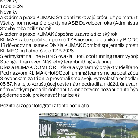
Novinky
17.06.2024
Novinky
Akadémia praxe KLIMAK: Študenti získavajú prácu už po maturi
Všetky nominované projekty na ASB Developer roka (Administra
Stavby roka ožili s nami!
Akadémia praxe KLIMAK úspešne uzavrela školský rok
KLIMAK zabezpečil komplexné TZB riešenia pre unikátny BIOD
18 dôvodov na úsmev: Divízia KLIMAK Comfort spríjemnila prost
KLIMEO na Letnej škole TZB 2026
Siedmykrát na The RUN Slovakia: Hot&cool running team vybojo
Stronger than ever: Náš letný teambuilding v Jasnej
Divízia KLIMAK COMFORT získala významný projekt v Piešťan
Pod názvom
KLIMAK Hot&Cool running team
sme sa opäť zúčas
Slovenskom za tri dni a prevetrali sme svoju vytrvalosť a odhodla
05:57. Na tejto vzrušujúcej ceste nás neodradil ani dážď, únava
nám všetkým podarilo dobehnúť s množstvom nezabudnuteľných zá
pôjdeme spolu prekonávať hranice 😉
Pozrite si zopár fotografií z tohto podujatia: