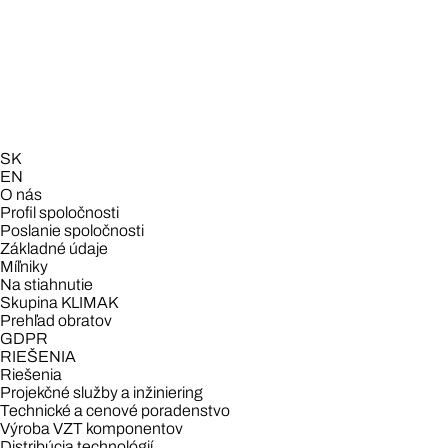
SK
EN
O nás
Profil spoločnosti
Poslanie spoločnosti
Základné údaje
Míľniky
Na stiahnutie
Skupina KLIMAK
Prehľad obratov
GDPR
RIEŠENIA
Riešenia
Projekčné služby a inžiniering
Technické a cenové poradenstvo
Výroba VZT komponentov
Distribúcia technológií