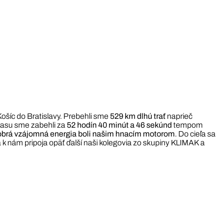
ošíc do Bratislavy. Prebehli sme
529 km dlhú trať
naprieč
 Trasu sme zabehli za
52 hodín 40 minút a 46 sekúnd
tempom
obrá vzájomná energia boli našim hnacím motorom
. Do cieľa sa
 nám pripoja opäť ďalší naši kolegovia zo skupiny KLIMAK a