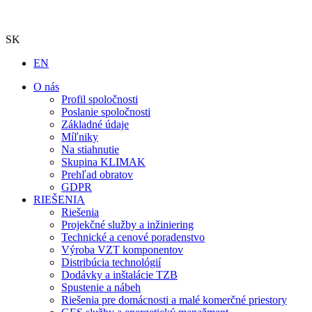
SK
EN
O nás
Profil spoločnosti
Poslanie spoločnosti
Základné údaje
Míľniky
Na stiahnutie
Skupina KLIMAK
Prehľad obratov
GDPR
RIEŠENIA
Riešenia
Projekčné služby a inžiniering
Technické a cenové poradenstvo
Výroba VZT komponentov
Distribúcia technológií
Dodávky a inštalácie TZB
Spustenie a nábeh
Riešenia pre domácnosti a malé komerčné priestory