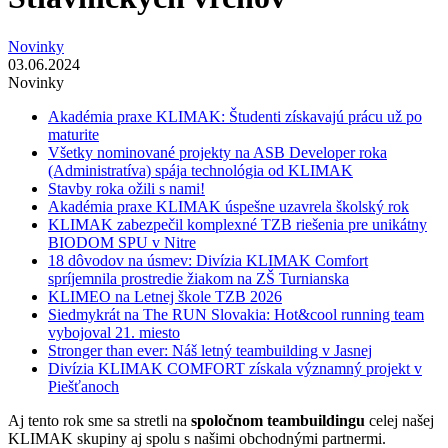
Novinky
03.06.2024
Novinky
Akadémia praxe KLIMAK: Študenti získavajú prácu už po
maturite
Všetky nominované projekty na ASB Developer roka
(Administratíva) spája technológia od KLIMAK
Stavby roka ožili s nami!
Akadémia praxe KLIMAK úspešne uzavrela školský rok
KLIMAK zabezpečil komplexné TZB riešenia pre unikátny
BIODOM SPU v Nitre
18 dôvodov na úsmev: Divízia KLIMAK Comfort
spríjemnila prostredie žiakom na ZŠ Turnianska
KLIMEO na Letnej škole TZB 2026
Siedmykrát na The RUN Slovakia: Hot&cool running team
vybojoval 21. miesto
Stronger than ever: Náš letný teambuilding v Jasnej
Divízia KLIMAK COMFORT získala významný projekt v
Piešťanoch
Aj tento rok sme sa stretli na
spoločnom teambuildingu
celej našej
KLIMAK skupiny aj spolu s našimi obchodnými partnermi.