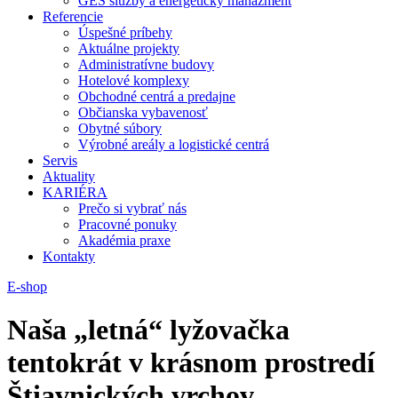
GES služby a energetický manažment
Referencie
Úspešné príbehy
Aktuálne projekty
Administratívne budovy
Hotelové komplexy
Obchodné centrá a predajne
Občianska vybavenosť
Obytné súbory
Výrobné areály a logistické centrá
Servis
Aktuality
KARIÉRA
Prečo si vybrať nás
Pracovné ponuky
Akadémia praxe
Kontakty
E-shop
Naša „letná“ lyžovačka
tentokrát v krásnom prostredí
Štiavnických vrchov