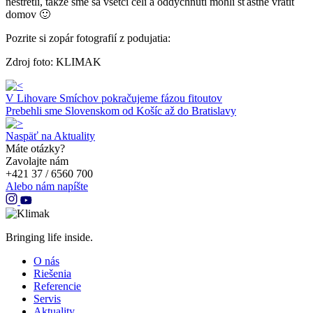
nestretli, takže sme sa všetci celí a oddýchnutí mohli šťastne vrátiť
domov 🙂
Pozrite si zopár fotografií z podujatia:
Zdroj foto: KLIMAK
V Lihovare Smíchov pokračujeme fázou fitoutov
Prebehli sme Slovenskom od Košíc až do Bratislavy
Naspäť na Aktuality
Máte otázky?
Zavolajte nám
+421 37 / 6560 700
Alebo nám napíšte
Bringing life inside.
O nás
Riešenia
Referencie
Servis
Aktuality