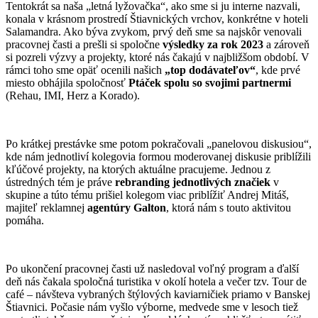
Tentokrát sa naša „letná lyžovačka“, ako sme si ju interne nazvali,
konala v krásnom prostredí Štiavnických vrchov, konkrétne v hoteli
Salamandra. Ako býva zvykom, prvý deň sme sa najskôr venovali
pracovnej časti a prešli si spoločne
výsledky za rok 2023
a zároveň
si pozreli výzvy a projekty, ktoré nás čakajú v najbližšom období. V
rámci toho sme opäť ocenili našich
„top dodávateľov“
, kde prvé
miesto obhájila spoločnosť
Ptáček spolu so svojimi partnermi
(Rehau, IMI, Herz a Korado).
Po krátkej prestávke sme potom pokračovali „panelovou diskusiou“,
kde nám jednotliví kolegovia formou moderovanej diskusie priblížili
kľúčové projekty, na ktorých aktuálne pracujeme. Jednou z
ústredných tém je práve
rebranding jednotlivých značiek
v
skupine a túto tému prišiel kolegom viac priblížiť Andrej Mitáš,
majiteľ reklamnej
agentúry Galton
, ktorá nám s touto aktivitou
pomáha.
Po ukončení pracovnej časti už nasledoval voľný program a ďalší
deň nás čakala spoločná turistika v okolí hotela a večer tzv. Tour de
café – návšteva vybraných štýlových kaviarničiek priamo v Banskej
Štiavnici. Počasie nám vyšlo výborne, medvede sme v lesoch tiež