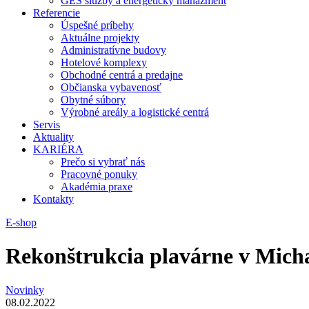
GES služby a energetický manažment
Referencie
Úspešné príbehy
Aktuálne projekty
Administratívne budovy
Hotelové komplexy
Obchodné centrá a predajne
Občianska vybavenosť
Obytné súbory
Výrobné areály a logistické centrá
Servis
Aktuality
KARIÉRA
Prečo si vybrať nás
Pracovné ponuky
Akadémia praxe
Kontakty
E-shop
Rekonštrukcia plavárne v Michal
Novinky
08.02.2022