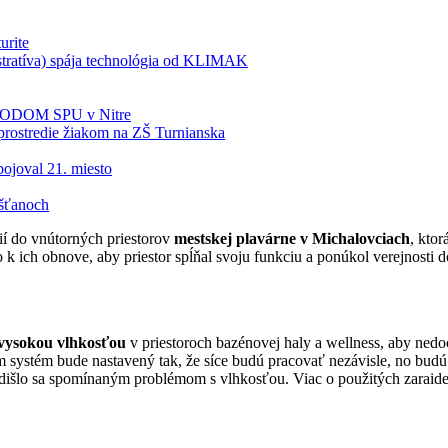
urite
tratíva) spája technológia od KLIMAK
BIODOM SPU v Nitre
rostredie žiakom na ZŠ Turnianska
ojoval 21. miesto
šťanoch
ií do vnútorných priestorov
mestskej plavárne v Michalovciach
, kto
lo k ich obnove, aby priestor spĺňal svoju funkciu a ponúkol verejnosti
 vysokou vlhkosťou
v priestoroch bazénovej haly a wellness, aby ned
 systém bude nastavený tak, že síce budú pracovať nezávisle, no bud
išlo sa spomínaným problémom s vlhkosťou. Viac o použitých zaraidenia