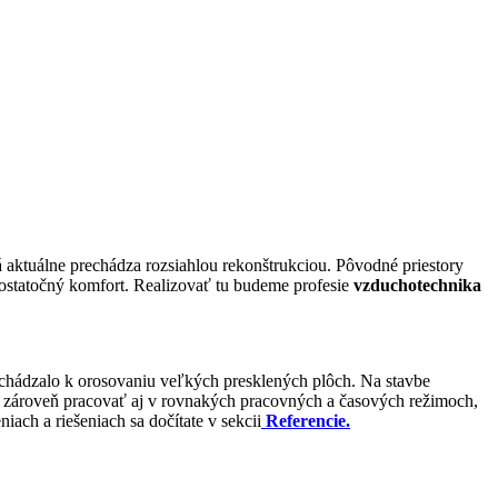
rá aktuálne prechádza rozsiahlou rekonštrukciou. Pôvodné priestory
 dostatočný komfort. Realizovať tu budeme profesie
vzduchotechnika
ochádzalo k orosovaniu veľkých presklených plôch. Na stavbe
ú zároveň pracovať aj v rovnakých pracovných a časových režimoch,
ch a riešeniach sa dočítate v sekcii
Referencie.