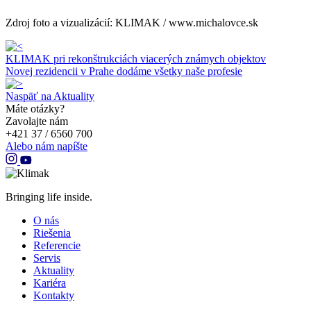
Zdroj foto a vizualizácií: KLIMAK / www.michalovce.sk
KLIMAK pri rekonštrukciách viacerých známych objektov
Novej rezidencii v Prahe dodáme všetky naše profesie
Naspäť na Aktuality
Máte otázky?
Zavolajte nám
+421 37 / 6560 700
Alebo nám napíšte
Bringing life inside.
O nás
Riešenia
Referencie
Servis
Aktuality
Kariéra
Kontakty