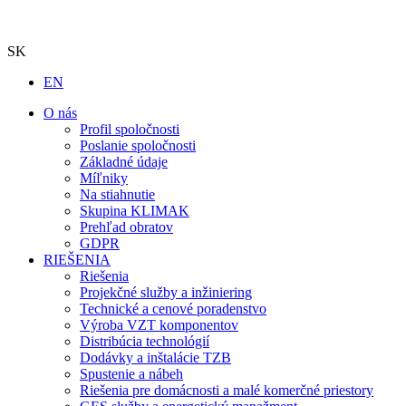
SK
EN
O nás
Profil spoločnosti
Poslanie spoločnosti
Základné údaje
Míľniky
Na stiahnutie
Skupina KLIMAK
Prehľad obratov
GDPR
RIEŠENIA
Riešenia
Projekčné služby a inžiniering
Technické a cenové poradenstvo
Výroba VZT komponentov
Distribúcia technológií
Dodávky a inštalácie TZB
Spustenie a nábeh
Riešenia pre domácnosti a malé komerčné priestory