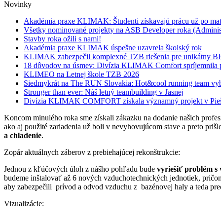
Novinky
Akadémia praxe KLIMAK: Študenti získavajú prácu už po mat
Všetky nominované projekty na ASB Developer roka (Adminis
Stavby roka ožili s nami!
Akadémia praxe KLIMAK úspešne uzavrela školský rok
KLIMAK zabezpečil komplexné TZB riešenia pre unikátny 
18 dôvodov na úsmev: Divízia KLIMAK Comfort spríjemnila p
KLIMEO na Letnej škole TZB 2026
Siedmykrát na The RUN Slovakia: Hot&cool running team vyb
Stronger than ever: Náš letný teambuilding v Jasnej
Divízia KLIMAK COMFORT získala významný projekt v Pie
Koncom minulého roka sme získali zákazku na dodanie našich profes
ako aj použité zariadenia už boli v nevyhovujúcom stave a preto priš
a chladenie
.
Zopár aktuálnych záberov z prebiehajúcej rekonštrukcie:
Jednou z kľúčových úloh z nášho pohľadu bude
vyriešiť problém s
budeme inštalovať až 6 nových vzduchotechnických jednotiek, pričom
aby zabezpečili prívod a odvod vzduchu z bazénovej haly a teda pred
Vizualizácie: