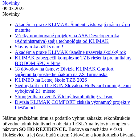
Novinky
09.03.2022
Novinky
Akadémia praxe KLIMAK: Študenti získavajú prácu už po
maturite
Všetky nominované projekty na ASB Developer roka
(Administratíva) spája technológia od KLIMAK
Stavby roka ožili s nami!
Akadémia praxe KLIMAK úspešne uzavrela školský rok
KLIMAK zabezpečil komplexné TZB riešenia pre unikátny
BIODOM SPU v Nitre
18 dôvodov na úsmev: Divízia KLIMAK Comfort
spríjemnila prostredie žiakom na ZŠ Turnianska
KLIMEO na Letnej škole TZB 2026
Siedmykrát na The RUN Slovakia: Hot&cool running team
vybojoval 21. miesto
Stronger than ever: Náš letný teambuilding v Jasnej
Divízia KLIMAK COMFORT získala významný projekt v
Piešťanoch
Nášmu pražskému tímu sa podarilo vyhrať zákazku rekonštrukcie
pôvodne administratívneho objektu TESLA na bytový komplex s
názvom
SO-HO REZIDENCE
. Budova sa nachádza v časti
Holešovice, a jej časti budú okrem štýlového a komfortného bývania