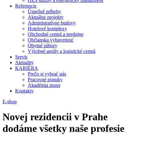
GES služby a energetický manažment
Referencie
Úspešné príbehy
Aktuálne projekty
Administratívne budovy
Hotelové komplexy
Obchodné centrá a predajne
Občianska vybavenosť
Obytné súbory
Výrobné areály a logistické centrá
Servis
Aktuality
KARIÉRA
Prečo si vybrať nás
Pracovné ponuky
Akadémia praxe
Kontakty
E-shop
Novej rezidencii v Prahe
dodáme všetky naše profesie