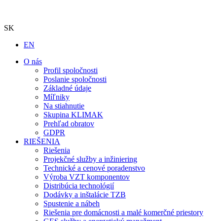
SK
EN
O nás
Profil spoločnosti
Poslanie spoločnosti
Základné údaje
Míľniky
Na stiahnutie
Skupina KLIMAK
Prehľad obratov
GDPR
RIEŠENIA
Riešenia
Projekčné služby a inžiniering
Technické a cenové poradenstvo
Výroba VZT komponentov
Distribúcia technológií
Dodávky a inštalácie TZB
Spustenie a nábeh
Riešenia pre domácnosti a malé komerčné priestory