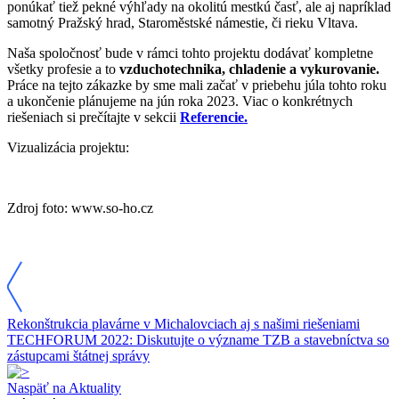
ponúkať tiež pekné výhľady na okolitú mestkú časť, ale aj napríklad
samotný Pražský hrad, Staroměstské námestie, či rieku Vltava.
Naša spoločnosť bude v rámci tohto projektu dodávať kompletne
všetky profesie a to
vzduchotechnika, chladenie a vykurovanie.
Práce na tejto zákazke by sme mali začať v priebehu júla tohto roku
a ukončenie plánujeme na jún roka 2023. Viac o konkrétnych
riešeniach si prečítajte v sekcii
Referencie.
Vizualizácia projektu:
Zdroj foto: www.so-ho.cz
Rekonštrukcia plavárne v Michalovciach aj s našimi riešeniami
TECHFORUM 2022: Diskutujte o význame TZB a stavebníctva so
zástupcami štátnej správy
Naspäť na Aktuality