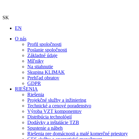
SK
EN
O nás
Profil spoločnosti
Poslanie spoločnosti
Základné údaje
Míľniky
Na stiahnutie
Skupina KLIMAK
Prehľad obratov
GDPR
RIEŠENIA
Riešenia
Projekčné služby a inžiniering
Technické a cenové poradenstvo
Výroba VZT komponentov
Distribúcia technológií
Dodávky a inštalácie TZB
Spustenie a nábeh
Riešenia pre domácnosti a malé komerčné priestory