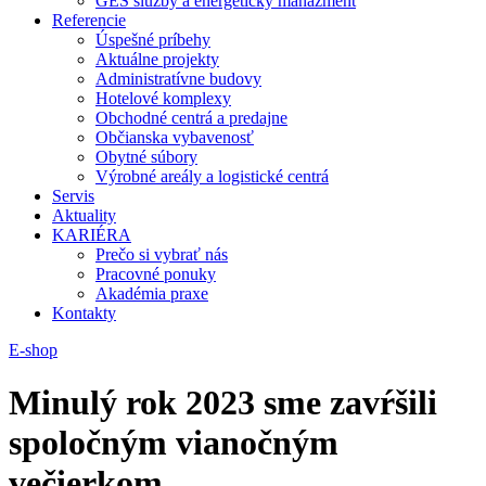
GES služby a energetický manažment
Referencie
Úspešné príbehy
Aktuálne projekty
Administratívne budovy
Hotelové komplexy
Obchodné centrá a predajne
Občianska vybavenosť
Obytné súbory
Výrobné areály a logistické centrá
Servis
Aktuality
KARIÉRA
Prečo si vybrať nás
Pracovné ponuky
Akadémia praxe
Kontakty
E-shop
Minulý rok 2023 sme zavŕšili
spoločným vianočným
večierkom