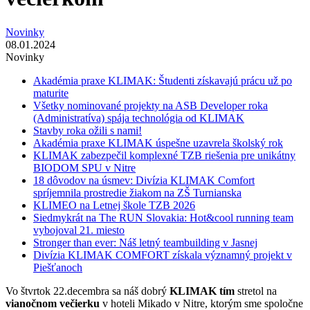
Novinky
08.01.2024
Novinky
Akadémia praxe KLIMAK: Študenti získavajú prácu už po
maturite
Všetky nominované projekty na ASB Developer roka
(Administratíva) spája technológia od KLIMAK
Stavby roka ožili s nami!
Akadémia praxe KLIMAK úspešne uzavrela školský rok
KLIMAK zabezpečil komplexné TZB riešenia pre unikátny
BIODOM SPU v Nitre
18 dôvodov na úsmev: Divízia KLIMAK Comfort
spríjemnila prostredie žiakom na ZŠ Turnianska
KLIMEO na Letnej škole TZB 2026
Siedmykrát na The RUN Slovakia: Hot&cool running team
vybojoval 21. miesto
Stronger than ever: Náš letný teambuilding v Jasnej
Divízia KLIMAK COMFORT získala významný projekt v
Piešťanoch
Vo štvrtok 22.decembra sa náš dobrý
KLIMAK tím
stretol na
vianočnom večierku
v hoteli Mikado v Nitre, ktorým sme spoločne