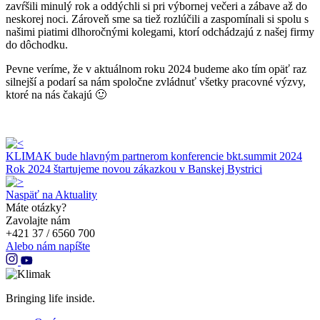
zavŕšili minulý rok a oddýchli si pri výbornej večeri a zábave až do
neskorej noci. Zároveň sme sa tiež rozlúčili a zaspomínali si spolu s
našimi piatimi dlhoročnými kolegami, ktorí odchádzajú z našej firmy
do dôchodku.
Pevne veríme, že v aktuálnom roku 2024 budeme ako tím opäť raz
silnejší a podarí sa nám spoločne zvládnuť všetky pracovné výzvy,
ktoré na nás čakajú 🙂
KLIMAK bude hlavným partnerom konferencie bkt.summit 2024
Rok 2024 štartujeme novou zákazkou v Banskej Bystrici
Naspäť na Aktuality
Máte otázky?
Zavolajte nám
+421 37 / 6560 700
Alebo nám napíšte
Bringing life inside.