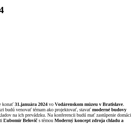
4
e konať
31.januára 2024
vo
Vodárenskom múzeu v Bratislave
.
píkri budú venovať témam ako projektovať, stavať
moderné budovy
ákladov na ich prevádzku. Na konferencii budú mať zastúpenie domáci
ti
Ľubomír Belovič
s témou
Moderný koncept zdroja chladu a