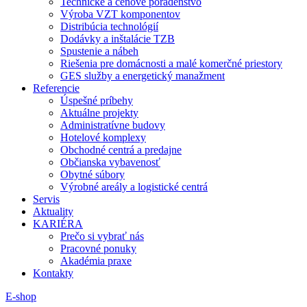
Technické a cenové poradenstvo
Výroba VZT komponentov
Distribúcia technológií
Dodávky a inštalácie TZB
Spustenie a nábeh
Riešenia pre domácnosti a malé komerčné priestory
GES služby a energetický manažment
Referencie
Úspešné príbehy
Aktuálne projekty
Administratívne budovy
Hotelové komplexy
Obchodné centrá a predajne
Občianska vybavenosť
Obytné súbory
Výrobné areály a logistické centrá
Servis
Aktuality
KARIÉRA
Prečo si vybrať nás
Pracovné ponuky
Akadémia praxe
Kontakty
E-shop