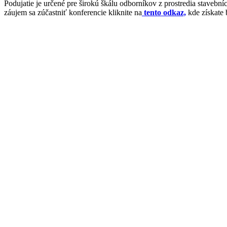
Podujatie je určené pre širokú škálu odborníkov z prostredia stavebn
záujem sa zúčastniť konferencie kliknite na
tento odkaz,
kde získate b