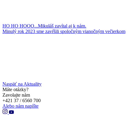
HO HO HOOO...Mikuláš zavítal aj k nám.
Minulý rok 2023 sme zavŕšili spoločným vianočným večierkom
Naspäť na Aktuality
Máte otázky?
Zavolajte nám
+421 37 / 6560 700
Alebo nám napíšte