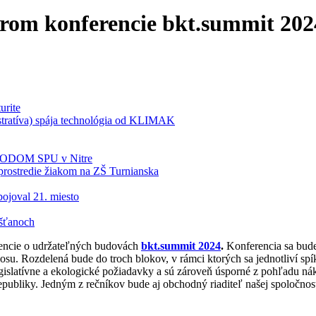
om konferencie bkt.summit 202
urite
tratíva) spája technológia od KLIMAK
BIODOM SPU v Nitre
rostredie žiakom na ZŠ Turnianska
ojoval 21. miesto
šťanoch
encie o udržateľných budovách
bkt.summit 2024
.
Konferencia sa bud
nosu. Rozdelená bude do troch blokov, v rámci ktorých sa jednotliví s
egislatívne a ekologické požiadavky a sú zároveň úsporné z pohľadu n
epubliky. Jedným z rečníkov bude aj obchodný riaditeľ našej spoločnos