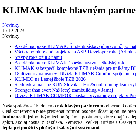
KLIMAK bude hlavným partner
Novinky
15.12.2023
Novinky
Akadémia praxe KLIMAK: Študenti získavajú prácu už po mat
Všetky nominované projekty na ASB Developer roka (Adminis
Stavby roka ožili s nami!
Akadémia praxe KLIMAK úspešne uzavrela školský rok
KLIMAK zabezpečil komplexné TZB riešenia pre unikátny 
18 dôvodov na úsmev: Divízia KLIMAK Comfort spríjemnila p
KLIMEO na Letnej škole TZB 2026
Siedmykrát na The RUN Slovakia: Hot&cool running team vyb
Stronger than ever: Náš letný teambuilding v Jasnej
Divízia KLIMAK COMFORT získala významný projekt v Pie
Naša spoločnosť bude tento rok
hlavým partnerom
odbornej konfer
Celá konferencia bude prebiehať formou osobnej účasti aj online pre
budúcnosti
, jednotlivým technológiám a postupom, ktoré dbajú na l
spíkri, ako aj hostia z Rakúska, Nemecka, Veľkej Británie a Českej r
tepla pri použití s plošnými sálavými systémami.