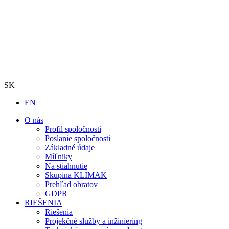
SK
EN
O nás
Profil spoločnosti
Poslanie spoločnosti
Základné údaje
Míľniky
Na stiahnutie
Skupina KLIMAK
Prehľad obratov
GDPR
RIEŠENIA
Riešenia
Projekčné služby a inžiniering