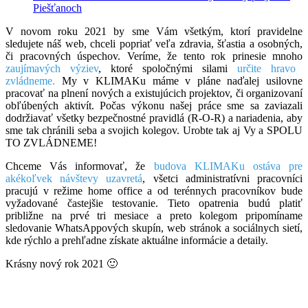
Piešťanoch
V novom roku 2021 by sme Vám všetkým, ktorí pravidelne
sledujete náš web, chceli popriať veľa zdravia, šťastia a osobných,
či pracovných úspechov. Veríme, že tento rok prinesie mnoho
zaujímavých výziev
, ktoré spoločnými silami
určite hravo
zvládneme.
My v KLIMAKu máme v pláne naďalej usilovne
pracovať na plnení nových a existujúcich projektov, či organizovaní
obľúbených aktivít. Počas výkonu našej práce sme sa zaviazali
dodržiavať všetky bezpečnostné pravidlá (R-O-R) a nariadenia, aby
sme tak chránili seba a svojich kolegov. Urobte tak aj Vy a SPOLU
TO ZVLÁDNEME!
Chceme Vás informovať, že
budova KLIMAKu ostáva pre
akékoľvek návštevy uzavretá
, všetci administratívni pracovníci
pracujú v režime home office a od terénnych pracovníkov bude
vyžadované častejšie testovanie. Tieto opatrenia budú platiť
približne na prvé tri mesiace a preto kolegom pripomíname
sledovanie WhatsAppových skupín, web stránok a sociálnych sietí,
kde rýchlo a prehľadne získate aktuálne informácie a detaily.
Krásny nový rok 2021 🙂