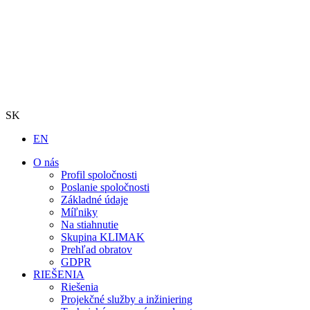
SK
EN
O nás
Profil spoločnosti
Poslanie spoločnosti
Základné údaje
Míľniky
Na stiahnutie
Skupina KLIMAK
Prehľad obratov
GDPR
RIEŠENIA
Riešenia
Projekčné služby a inžiniering