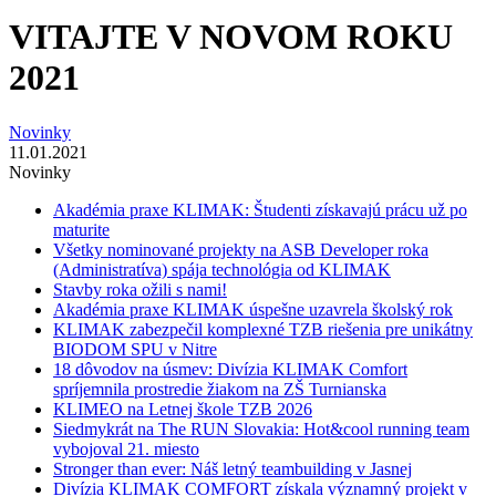
VITAJTE V NOVOM ROKU
2021
Novinky
11.01.2021
Novinky
Akadémia praxe KLIMAK: Študenti získavajú prácu už po
maturite
Všetky nominované projekty na ASB Developer roka
(Administratíva) spája technológia od KLIMAK
Stavby roka ožili s nami!
Akadémia praxe KLIMAK úspešne uzavrela školský rok
KLIMAK zabezpečil komplexné TZB riešenia pre unikátny
BIODOM SPU v Nitre
18 dôvodov na úsmev: Divízia KLIMAK Comfort
spríjemnila prostredie žiakom na ZŠ Turnianska
KLIMEO na Letnej škole TZB 2026
Siedmykrát na The RUN Slovakia: Hot&cool running team
vybojoval 21. miesto
Stronger than ever: Náš letný teambuilding v Jasnej
Divízia KLIMAK COMFORT získala významný projekt v