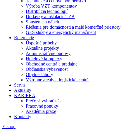
Technické a cenové poradenstvo
Výroba VZT komponentov
Distribúcia technológií
Dodávky a inštalácie TZB
Spustenie a nábeh
Riešenia pre domácnosti a malé komerčné priestory
GES služby a energetický manažment
Referencie
Úspešné príbehy
Aktuálne projekty
Administratívne budovy
Hotelové komplexy
Obchodné centrá a predajne
Občianska vybavenosť
Obytné súbory
Výrobné areály a logistické centrá
Servis
Aktuality
KARIÉRA
Prečo si vybrať nás
Pracovné ponuky
Akadémia praxe
Kontakty
E-shop