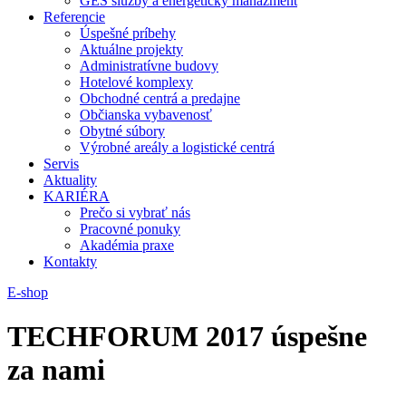
GES služby a energetický manažment
Referencie
Úspešné príbehy
Aktuálne projekty
Administratívne budovy
Hotelové komplexy
Obchodné centrá a predajne
Občianska vybavenosť
Obytné súbory
Výrobné areály a logistické centrá
Servis
Aktuality
KARIÉRA
Prečo si vybrať nás
Pracovné ponuky
Akadémia praxe
Kontakty
E-shop
TECHFORUM 2017 úspešne
za nami