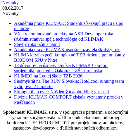
Novinky
08.02.2017
Novinky
Akadémia praxe KLIMAK: Študenti získavajú prácu už po
maturite
Všetky nominované projekty na ASB Developer roka
(Administratíva) spája technológia od KLIMAK
Stavby roka ožili s nami!
Akadémia praxe KLIMAK úspešne uzavrela školský rok
KLIMAK zabezpečil komplexné TZB riešenia pre unikátny
BIODOM SPU v Nitre
18 dôvodov na úsmev: Divízia KLIMAK Comfort
spríjemnila prostredie žiakom na ZŠ Turnianska
KLIMEO na Letnej škole TZB 2026
Siedmykrát na The RUN Slovakia: Hot&cool running team
vybojoval 21. miesto
Stronger than ever: Náš letný teambuilding v Jasnej
Divízia KLIMAK COMFORT získala významný projekt v
Piešťanoch
Spoločnosť KLIMAK, s.r.o.
v spolupráci s partnermi a odbornými
garantmi zorganizovala už III. ročník celodennej odbornej
konferencie TECHFORUM 2017 pre projektantov, architektov,
zástupcov developerov a ďalších stavebných odborníkov.