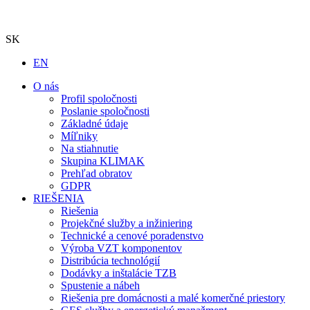
SK
EN
O nás
Profil spoločnosti
Poslanie spoločnosti
Základné údaje
Míľniky
Na stiahnutie
Skupina KLIMAK
Prehľad obratov
GDPR
RIEŠENIA
Riešenia
Projekčné služby a inžiniering
Technické a cenové poradenstvo
Výroba VZT komponentov
Distribúcia technológií
Dodávky a inštalácie TZB
Spustenie a nábeh
Riešenia pre domácnosti a malé komerčné priestory