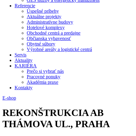
GES služby a energetický manažment
Referencie
Úspešné príbehy
Aktuálne projekty
Administratívne budovy
Hotelové komplexy
Obchodné centrá a predajne
Občianska vybavenosť
Obytné súbory
Výrobné areály a logistické centrá
Servis
Aktuality
KARIÉRA
Prečo si vybrať nás
Pracovné ponuky
Akadémia praxe
Kontakty
E-shop
REKONŠTRUKCIA AB
THÁMOVA UL., PRAHA