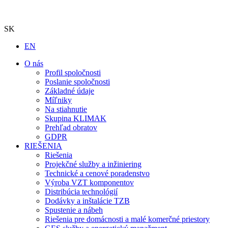
SK
EN
O nás
Profil spoločnosti
Poslanie spoločnosti
Základné údaje
Míľniky
Na stiahnutie
Skupina KLIMAK
Prehľad obratov
GDPR
RIEŠENIA
Riešenia
Projekčné služby a inžiniering
Technické a cenové poradenstvo
Výroba VZT komponentov
Distribúcia technológií
Dodávky a inštalácie TZB
Spustenie a nábeh
Riešenia pre domácnosti a malé komerčné priestory