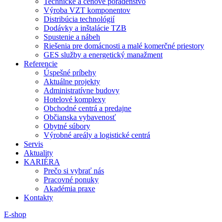
Technické a cenové poradenstvo
Výroba VZT komponentov
Distribúcia technológií
Dodávky a inštalácie TZB
Spustenie a nábeh
Riešenia pre domácnosti a malé komerčné priestory
GES služby a energetický manažment
Referencie
Úspešné príbehy
Aktuálne projekty
Administratívne budovy
Hotelové komplexy
Obchodné centrá a predajne
Občianska vybavenosť
Obytné súbory
Výrobné areály a logistické centrá
Servis
Aktuality
KARIÉRA
Prečo si vybrať nás
Pracovné ponuky
Akadémia praxe
Kontakty
E-shop