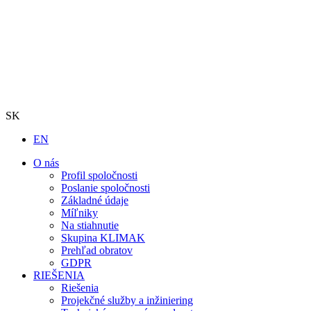
SK
EN
O nás
Profil spoločnosti
Poslanie spoločnosti
Základné údaje
Míľniky
Na stiahnutie
Skupina KLIMAK
Prehľad obratov
GDPR
RIEŠENIA
Riešenia
Projekčné služby a inžiniering