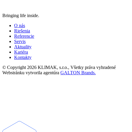
Bringing life inside.
O nás
Riešenia
Referencie
Servis
Aktuality
Kariéra
Kontakty
© Copyright 2026 KLIMAK, s.r.o., Všetky práva vyhradené
Webstránku vytvorila agentúra
GALTON Brands.