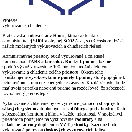
Profesie
vykurovanie, chladenie
Bratislavská budova
Ganz House
, ktorá sa skladá z
administratívnej
SO01
a obytnej
SO02
časti, sa už čoskoro dočká
našich moderných vykurovacích a chladiacich riešení.
Administratívne priestory budú vykurované a chladené
kombináciou
TABS a fancoilov
.
Rúrky Uponor
uložíme na
spodnú výstuž v rozostupe 100 mm, čo umožní efektívne
vykurovanie a chladenie celého priestoru. Okrem toho
nainštalujeme
vysokovýkonné panely Uponor
, ktoré pripojíme k
betónovému stropu cez energetické zásuvky. Každá zásuvka bude
mať svoju prípojku napojenú priamo na rozdeľovač, čo zabezpečí
rovnomerný prenos tepla.
Vykurovanie a chladenie bytov vyriešime pomocou
stropných
sálavých systémov
doplnených o
radiátory
a
podlahovku
. Takto
zabezpečíme komfortnú klímu v každej miestnosti. V spoločných
priestoroch použijeme na vykurovanie
radiátory
a na
chladenie
fancoily
doplnené o
VZT jednotky
. Zázemie bude
vykurované pomocou
doskových vykurovacích telies
.