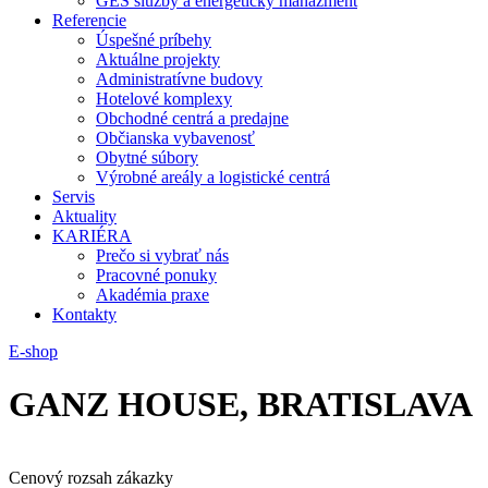
GES služby a energetický manažment
Referencie
Úspešné príbehy
Aktuálne projekty
Administratívne budovy
Hotelové komplexy
Obchodné centrá a predajne
Občianska vybavenosť
Obytné súbory
Výrobné areály a logistické centrá
Servis
Aktuality
KARIÉRA
Prečo si vybrať nás
Pracovné ponuky
Akadémia praxe
Kontakty
E-shop
GANZ HOUSE, BRATISLAVA
Cenový rozsah zákazky