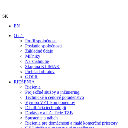
SK
EN
O nás
Profil spoločnosti
Poslanie spoločnosti
Základné údaje
Míľniky
Na stiahnutie
Skupina KLIMAK
Prehľad obratov
GDPR
RIEŠENIA
Riešenia
Projekčné služby a inžiniering
Technické a cenové poradenstvo
Výroba VZT komponentov
Distribúcia technológií
Dodávky a inštalácie TZB
Spustenie a nábeh
Riešenia pre domácnosti a malé komerčné priestory