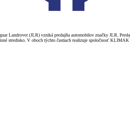
aguar Landrover (JLR) vzniká predajňa automobilov značky JLR. Predaj
isné stredisko. V oboch týchto častiach realizuje spoločnosť KLIMAK 