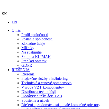
SK
EN
O nás
Profil spoločnosti
Poslanie spoločnosti
Základné údaje
Míľniky
Na stiahnutie
Skupina KLIMAK
Prehľad obratov
GDPR
RIEŠENIA
Riešenia
Projekčné služby a inžiniering
Technické a cenové poradenstvo
Výroba VZT komponentov
Distribúcia technológií
Dodávky a inštalácie TZB
Spustenie a nábeh
Riešenia pre domácnosti a malé komerčné priestory