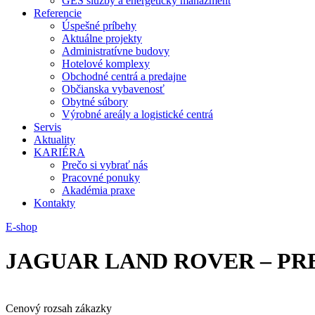
GES služby a energetický manažment
Referencie
Úspešné príbehy
Aktuálne projekty
Administratívne budovy
Hotelové komplexy
Obchodné centrá a predajne
Občianska vybavenosť
Obytné súbory
Výrobné areály a logistické centrá
Servis
Aktuality
KARIÉRA
Prečo si vybrať nás
Pracovné ponuky
Akadémia praxe
Kontakty
E-shop
JAGUAR LAND ROVER – PR
Cenový rozsah zákazky