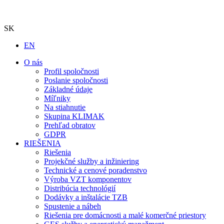
SK
EN
O nás
Profil spoločnosti
Poslanie spoločnosti
Základné údaje
Míľniky
Na stiahnutie
Skupina KLIMAK
Prehľad obratov
GDPR
RIEŠENIA
Riešenia
Projekčné služby a inžiniering
Technické a cenové poradenstvo
Výroba VZT komponentov
Distribúcia technológií
Dodávky a inštalácie TZB
Spustenie a nábeh
Riešenia pre domácnosti a malé komerčné priestory