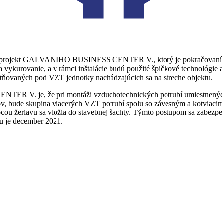
ny projekt GALVANIHO BUSINESS CENTER V., ktorý je pokračovaním s
 vykurovanie, a v rámci inštalácie budú použité špičkové technológie 
estňovaných pod VZT jednotky nachádzajúcich sa na streche objektu.
 V. je, že pri montáži vzduchotechnických potrubí umiestnených v
nov, bude skupina viacerých VZT potrubí spolu so závesným a kotviac
 žeriavu sa vložia do stavebnej šachty. Týmto postupom sa zabezpečí 
tu je december 2021.