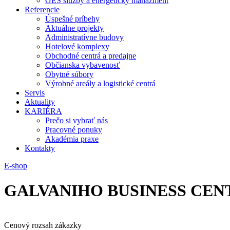
GES služby a energetický manažment
Referencie
Úspešné príbehy
Aktuálne projekty
Administratívne budovy
Hotelové komplexy
Obchodné centrá a predajne
Občianska vybavenosť
Obytné súbory
Výrobné areály a logistické centrá
Servis
Aktuality
KARIÉRA
Prečo si vybrať nás
Pracovné ponuky
Akadémia praxe
Kontakty
E-shop
GALVANIHO BUSINESS CENT
Cenový rozsah zákazky