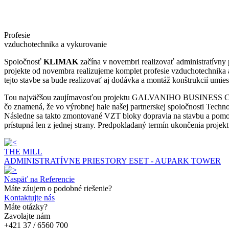
Profesie
vzduchotechnika a vykurovanie
Spoločnosť
KLIMAK
začína v novembri realizovať administratív
projekte od novembra realizujeme komplet profesie vzduchotechnika a
tejto stavbe sa bude realizovať aj dodávka a montáž konštrukcií umi
Tou najväčšou zaujímavosťou projektu GALVANIHO BUSINESS CENTER
čo znamená, že vo výrobnej hale našej partnerskej spoločnosti Tech
Následne sa takto zmontované VZT bloky dopravia na stavbu a pomocou
prístupná len z jednej strany. Predpokladaný termín ukončenia projek
THE MILL
ADMINISTRATÍVNE PRIESTORY ESET - AUPARK TOWER
Naspäť na Referencie
Máte záujem o podobné riešenie?
Kontaktujte nás
Máte otázky?
Zavolajte nám
+421 37 / 6560 700