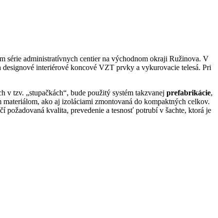
érie administratívnych centier na východnom okraji Ružinova. V
a designové interiérové koncové VZT prvky a vykurovacie telesá. Pri
 tzv. „stupačkách“, bude použitý systém takzvanej
prefabrikácie
,
im materiálom, ako aj izoláciami zmontovaná do kompaktných celkov.
požadovaná kvalita, prevedenie a tesnosť potrubí v šachte, ktorá je