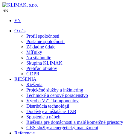
SK
EN
O nás
Profil spoločnosti
Poslanie spoločnosti
Základné údaje
Míľniky
Na stiahnutie
Skupina KLIMAK
Prehľad obratov
GDPR
RIEŠENIA
Riešenia
Projekčné služby a inžiniering
Technické a cenové poradenstvo
Výroba VZT komponentov
Distribúcia technológií
Dodávky a inštalácie TZB
Spustenie a nábeh
Riešenia pre domácnosti a malé komerčné priestory
GES služby a energetický manažment
Referencie