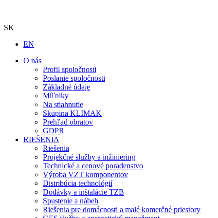
SK
EN
O nás
Profil spoločnosti
Poslanie spoločnosti
Základné údaje
Míľniky
Na stiahnutie
Skupina KLIMAK
Prehľad obratov
GDPR
RIEŠENIA
Riešenia
Projekčné služby a inžiniering
Technické a cenové poradenstvo
Výroba VZT komponentov
Distribúcia technológií
Dodávky a inštalácie TZB
Spustenie a nábeh
Riešenia pre domácnosti a malé komerčné priestory