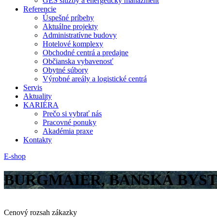
GES služby a energetický manažment
Referencie
Úspešné príbehy
Aktuálne projekty
Administratívne budovy
Hotelové komplexy
Obchodné centrá a predajne
Občianska vybavenosť
Obytné súbory
Výrobné areály a logistické centrá
Servis
Aktuality
KARIÉRA
Prečo si vybrať nás
Pracovné ponuky
Akadémia praxe
Kontakty
E-shop
BURGMAIER, BANSKÁ BYST
Cenový rozsah zákazky