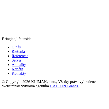
Bringing life inside.
O nás
Riešenia
Referencie
Servis
Aktuality
Kariéra
Kontakty
© Copyright 2026 KLIMAK, s.r.o., Všetky práva vyhradené
Webstránku vytvorila agentúra
GALTON Brands.