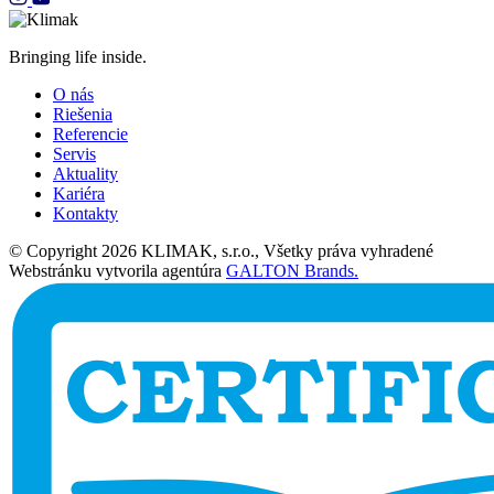
Bringing life inside.
O nás
Riešenia
Referencie
Servis
Aktuality
Kariéra
Kontakty
© Copyright 2026 KLIMAK, s.r.o., Všetky práva vyhradené
Webstránku vytvorila agentúra
GALTON Brands.