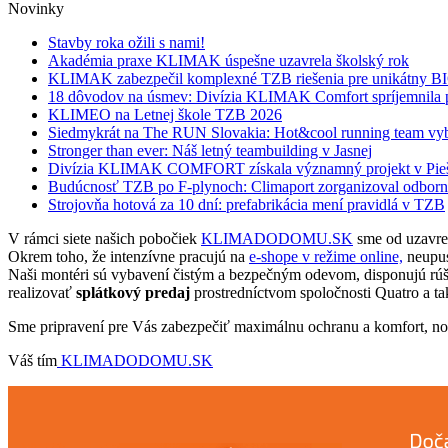
Novinky
Stavby roka ožili s nami!
Akadémia praxe KLIMAK úspešne uzavrela školský rok
KLIMAK zabezpečil komplexné TZB riešenia pre unikátny 
18 dôvodov na úsmev: Divízia KLIMAK Comfort spríjemnila p
KLIMEO na Letnej škole TZB 2026
Siedmykrát na The RUN Slovakia: Hot&cool running team vyb
Stronger than ever: Náš letný teambuilding v Jasnej
Divízia KLIMAK COMFORT získala významný projekt v Pie
Budúcnosť TZB po F-plynoch: Climaport zorganizoval odbornú
Strojovňa hotová za 10 dní: prefabrikácia mení pravidlá v TZB
V rámci siete našich pobočiek
KLIMADODOMU.SK
sme od uzavret
Okrem toho, že intenzívne pracujú na
e-shope v režime online,
neupus
Naši montéri sú vybavení čistým a bezpečným odevom, disponujú rúška
realizovať
splátkový predaj
prostredníctvom spoločnosti Quatro a ta
Sme pripravení pre Vás zabezpečiť maximálnu ochranu a komfort, no a
Váš tím
KLIMADODOMU.SK