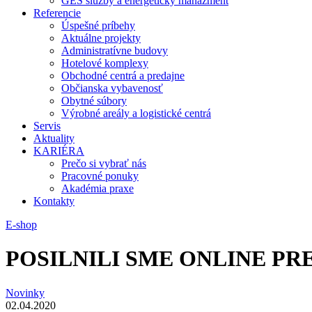
GES služby a energetický manažment
Referencie
Úspešné príbehy
Aktuálne projekty
Administratívne budovy
Hotelové komplexy
Obchodné centrá a predajne
Občianska vybavenosť
Obytné súbory
Výrobné areály a logistické centrá
Servis
Aktuality
KARIÉRA
Prečo si vybrať nás
Pracovné ponuky
Akadémia praxe
Kontakty
E-shop
POSILNILI SME ONLINE PRE
Novinky
02.04.2020