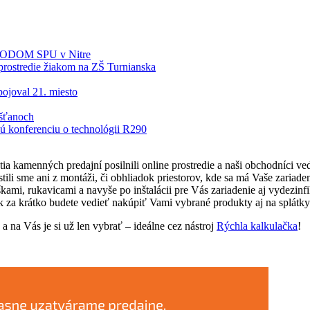
BIODOM SPU v Nitre
rostredie žiakom na ZŠ Turnianska
ojoval 21. miesto
šťanoch
 konferenciu o technológii R290
ia kamenných predajní posilnili online prostredie a naši obchodníci v
tili sme ani z montáži, či obhliadok priestorov, kde sa má Vaše zariad
mi, rukavicami a navyše po inštalácii pre Vás zariadenie aj vydezinf
k za krátko budete vedieť nakúpiť Vami vybrané produkty aj na splátky
 na Vás je si už len vybrať – ideálne cez nástroj
Rýchla kalkulačka
!