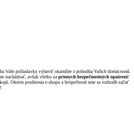
edia Vaše požiadavky vybaviť okamžite z pohodlia Vašich domácností.
enie nachádzať, avšak všetko za
prísnych bezpečnostných opatrení
!
ikujú. Okrem posilnenia e-shopu a bezpečnosti sme sa rozhodli začať
!