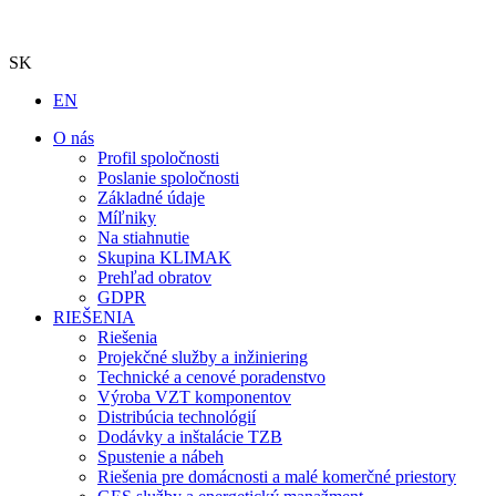
SK
EN
O nás
Profil spoločnosti
Poslanie spoločnosti
Základné údaje
Míľniky
Na stiahnutie
Skupina KLIMAK
Prehľad obratov
GDPR
RIEŠENIA
Riešenia
Projekčné služby a inžiniering
Technické a cenové poradenstvo
Výroba VZT komponentov
Distribúcia technológií
Dodávky a inštalácie TZB
Spustenie a nábeh
Riešenia pre domácnosti a malé komerčné priestory