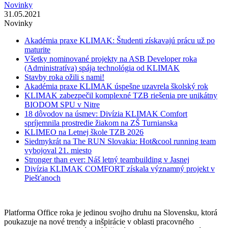
Novinky
31.05.2021
Novinky
Akadémia praxe KLIMAK: Študenti získavajú prácu už po
maturite
Všetky nominované projekty na ASB Developer roka
(Administratíva) spája technológia od KLIMAK
Stavby roka ožili s nami!
Akadémia praxe KLIMAK úspešne uzavrela školský rok
KLIMAK zabezpečil komplexné TZB riešenia pre unikátny
BIODOM SPU v Nitre
18 dôvodov na úsmev: Divízia KLIMAK Comfort
spríjemnila prostredie žiakom na ZŠ Turnianska
KLIMEO na Letnej škole TZB 2026
Siedmykrát na The RUN Slovakia: Hot&cool running team
vybojoval 21. miesto
Stronger than ever: Náš letný teambuilding v Jasnej
Divízia KLIMAK COMFORT získala významný projekt v
Piešťanoch
Platforma Office roka je jedinou svojho druhu na Slovensku, ktorá
poukazuje na nové trendy a inšpirácie v oblasti pracovného