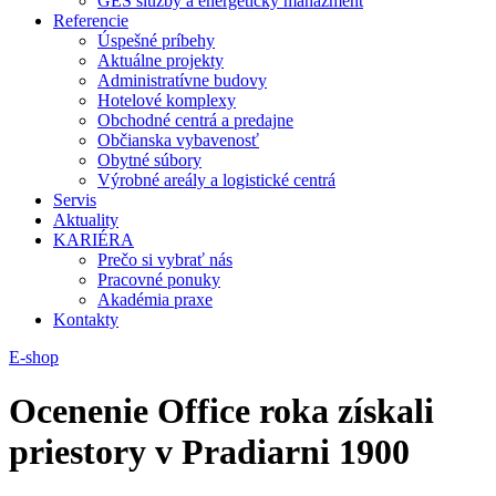
GES služby a energetický manažment
Referencie
Úspešné príbehy
Aktuálne projekty
Administratívne budovy
Hotelové komplexy
Obchodné centrá a predajne
Občianska vybavenosť
Obytné súbory
Výrobné areály a logistické centrá
Servis
Aktuality
KARIÉRA
Prečo si vybrať nás
Pracovné ponuky
Akadémia praxe
Kontakty
E-shop
Ocenenie Office roka získali
priestory v Pradiarni 1900