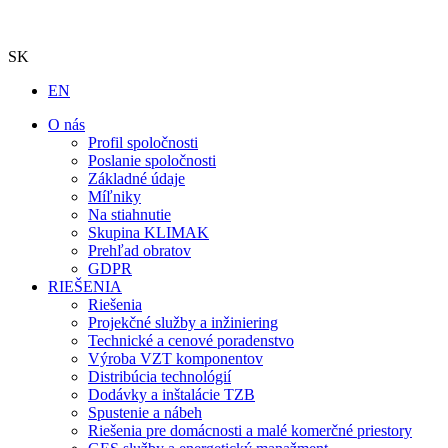
SK
EN
O nás
Profil spoločnosti
Poslanie spoločnosti
Základné údaje
Míľniky
Na stiahnutie
Skupina KLIMAK
Prehľad obratov
GDPR
RIEŠENIA
Riešenia
Projekčné služby a inžiniering
Technické a cenové poradenstvo
Výroba VZT komponentov
Distribúcia technológií
Dodávky a inštalácie TZB
Spustenie a nábeh
Riešenia pre domácnosti a malé komerčné priestory