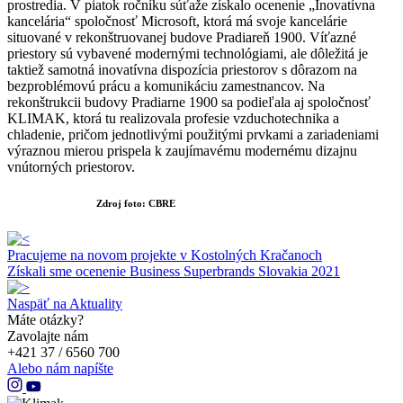
prostredia. V piatok ročníku súťaže získalo ocenenie „Inovatívna
kancelária“ spoločnosť Microsoft, ktorá má svoje kancelárie
situované v rekonštruovanej budove Pradiareň 1900. Víťazné
priestory sú vybavené modernými technológiami, ale dôležitá je
taktiež samotná inovatívna dispozícia priestorov s dôrazom na
bezproblémovú prácu a komunikáciu zamestnancov. Na
rekonštrukcii budovy Pradiarne 1900 sa podieľala aj spoločnosť
KLIMAK, ktorá tu realizovala profesie vzduchotechnika a
chladenie, pričom jednotlivými použitými prvkami a zariadeniami
výraznou mierou prispela k zaujímavému modernému dizajnu
vnútorných priestorov.
Zdroj foto: CBRE
Pracujeme na novom projekte v Kostolných Kračanoch
Získali sme ocenenie Business Superbrands Slovakia 2021
Naspäť na Aktuality
Máte otázky?
Zavolajte nám
+421 37 / 6560 700
Alebo nám napíšte