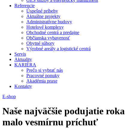
GES služby a energetický manažment
Referencie
Úspešné príbehy
Aktuálne projekty
Administratívne budovy
Hotelové komplexy
Obchodné centrá a predajne
Občianska vybavenosť
Obytné súbory
Výrobné areály a logistické centrá
Servis
Aktuality
KARIÉRA
Prečo si vybrať nás
Pracovné ponuky
Akadémia praxe
Kontakty
E-shop
Naše najväčšie podujatie roka
malo vesmírnu príchuť