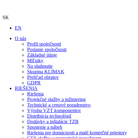
SK
EN
O nás
Profil spoločnosti
Poslanie spoločnosti
Základné údaje
Míľniky
Na stiahnutie
Skupina KLIMAK
Prehľad obratov
GDPR
RIEŠENIA
Riešenia
Projekčné služby a inžiniering
Technické a cenové poradenstvo
Výroba VZT komponentov
Distribúcia technológií
Dodávky a inštalácie TZB
Spustenie a nábeh
Riešenia pre domácnosti a malé komerčné priestory