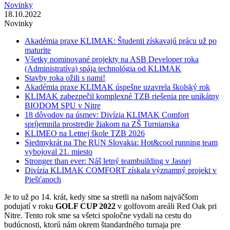
Novinky
18.10.2022
Novinky
Akadémia praxe KLIMAK: Študenti získavajú prácu už po
maturite
Všetky nominované projekty na ASB Developer roka
(Administratíva) spája technológia od KLIMAK
Stavby roka ožili s nami!
Akadémia praxe KLIMAK úspešne uzavrela školský rok
KLIMAK zabezpečil komplexné TZB riešenia pre unikátny
BIODOM SPU v Nitre
18 dôvodov na úsmev: Divízia KLIMAK Comfort
spríjemnila prostredie žiakom na ZŠ Turnianska
KLIMEO na Letnej škole TZB 2026
Siedmykrát na The RUN Slovakia: Hot&cool running team
vybojoval 21. miesto
Stronger than ever: Náš letný teambuilding v Jasnej
Divízia KLIMAK COMFORT získala významný projekt v
Piešťanoch
Je to už po 14. krát, kedy sme sa stretli na našom najväčšom
podujatí v roku
GOLF CUP 2022
v golfovom areáli Red Oak pri
Nitre. Tento rok sme sa všetci spoločne vydali na cestu do
budúcnosti, ktorú nám okrem štandardného turnaja pre