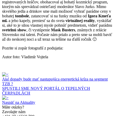
registrovaných hráčov, obohacoval aj bohatý kozmický program,
ktorým nás sprevádzal ostrieľaný moderátor Slavo Jurko. Mimo
skvelého jedla a drinkov sme mali možnosť vyhrať parádne ceny v
bohatej
tombole
, zatancovať si na funky muziku od
Igora Kmeťa
ml.
a jeho kapely, preniesť sa do sveta
virtuálnej reality
, vyskúšať
si, aké to je silou vlastnej mysle pohnúť predmetom, vidieť parádnu
svetelnú show
, či vystúpenie
Mask Busters
, známych z relácie
Slovensko má talent. Počasie nám prialo a preto sme sa mohli baviť
až do neskorej noci a už teraz sa tešíme na ďalší ročník 🙂
Pozrite si zopár fotografií z podujatia:
Autor foto: Vladimír Vojtela
Aké dopady bude mať nastupujúca energetická kríza na segment
TZB ?
SPUSTILI SME NOVÝ PORTÁL O TEPELNÝCH
ČERPADLÁCH
Naspäť na Aktuality
Máte otázky?
Zavolajte nám