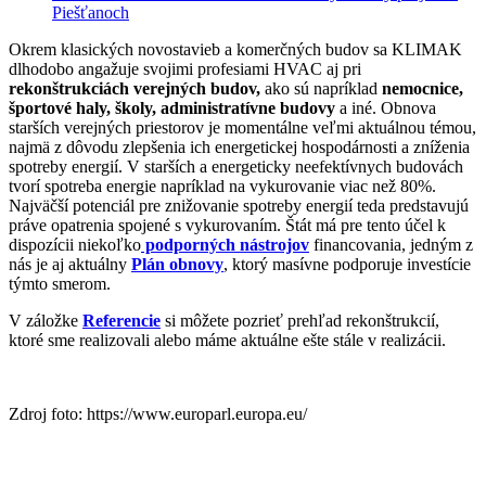
Piešťanoch
Okrem klasických novostavieb a komerčných budov sa KLIMAK
dlhodobo angažuje svojimi profesiami HVAC aj pri
rekonštrukciách verejných budov,
ako sú napríklad
nemocnice,
športové haly, školy, administratívne budovy
a iné. Obnova
starších verejných priestorov je momentálne veľmi aktuálnou témou,
najmä z dôvodu zlepšenia ich energetickej hospodárnosti a zníženia
spotreby energií. V starších a energeticky neefektívnych budovách
tvorí spotreba energie napríklad na vykurovanie viac než 80%.
Najväčší potenciál pre znižovanie spotreby energií teda predstavujú
práve opatrenia spojené s vykurovaním. Štát má pre tento účel k
dispozícii niekoľko
podporných nástrojov
financovania, jedným z
nás je aj aktuálny
Plán obnovy
, ktorý masívne podporuje investície
týmto smerom.
V záložke
Referencie
si môžete pozrieť prehľad rekonštrukcií,
ktoré sme realizovali alebo máme aktuálne ešte stále v realizácii.
Zdroj foto: https://www.europarl.europa.eu/