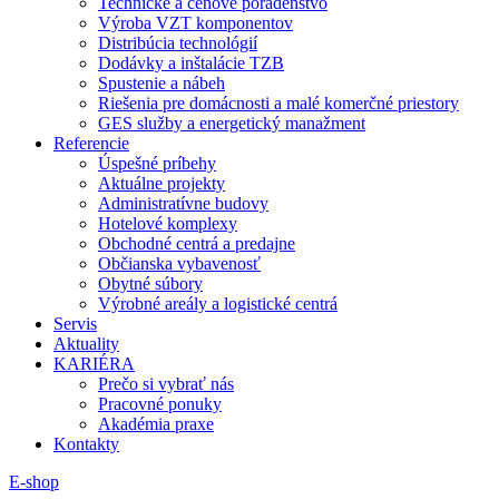
Technické a cenové poradenstvo
Výroba VZT komponentov
Distribúcia technológií
Dodávky a inštalácie TZB
Spustenie a nábeh
Riešenia pre domácnosti a malé komerčné priestory
GES služby a energetický manažment
Referencie
Úspešné príbehy
Aktuálne projekty
Administratívne budovy
Hotelové komplexy
Obchodné centrá a predajne
Občianska vybavenosť
Obytné súbory
Výrobné areály a logistické centrá
Servis
Aktuality
KARIÉRA
Prečo si vybrať nás
Pracovné ponuky
Akadémia praxe
Kontakty
E-shop