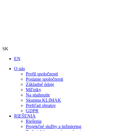
SK
EN
O nás
Profil spoločnosti
Poslanie spoločnosti
Základné údaje
Míľniky
Na stiahnutie
Skupina KLIMAK
Prehľad obratov
GDPR
RIEŠENIA
Riešenia
Projekčné služby a inžiniering