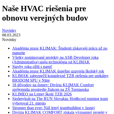
Naše HVAC riešenia pre
obnovu verejných budov
Novinky
08.03.2023
Novinky
Akadémia praxe KLIMAK: Študenti získavajú prácu už po
maturite
Všetky nominované projekty na ASB Developer roka
(Administratíva) spája technológia od KLIMAK
Stavby roka ožili s nami!
Akadémia praxe KLIMAK úspešne uzavrela školský rok
KLIMAK zabezpečil komplexné TZB riešenia pre unikátny
BIODOM SPU v Nitre
18 dôvodov na úsmev: Divízia KLIMAK Comfort
spríjemnila prostredie žiakom na ZŠ Turnianska
KLIMEO na Letnej škole TZB 2026
Siedmykrát na The RUN Slovakia: Hot&cool running team
vybojoval 21. miesto
Stronger than ever: Náš letný teambuilding v Jasnej
Divízia KLIMAK COMFORT získala významný projekt v