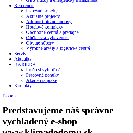
GES služby a energetický manažment
Referencie
Úspešné príbehy
Aktuálne projekty
Administratívne budovy
Hotelové komplexy
Obchodné centrá a predajne
Občianska vybavenosť
Obytné súbory
Výrobné areály a logistické centrá
Servis
Aktuality
KARIÉRA
Prečo si vybrať nás
Pracovné ponuky
Akadémia praxe
Kontakty
E-shop
Predstavujeme náš správne
vychladený e-shop
www.klimadodomu.sk