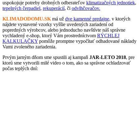
uspokojuje potreby drobných odberateľov
klimatizačných jednotiek
,
tepelných čerpadiel
,
rekuperácií
, či
odvlhčovačov.
KLIMADODOMU.SK
má už
dve kamenné predajne,
v ktorých
nájdete vystavené vzorky vyššie uvedených zariadení od
popredných výrobcov, alebo jednoducho navštívte náš správne
vychladený e-shop, ktorý Vám prostredníctvom
RÝCHLEJ
KALKULAČKY
pomôže promptne vypočítať odhadované náklady
Vami zvoleného zariadenia.
Prvým jarným dňom sme spustili aj kampaň
JAR-LETO 2018
, pre
ktorú sme vytvorili milé video o tom, ako sa správne ochladzovať
počas teplých dní: