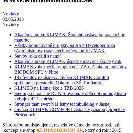
Novinky
02.05.2018
Novinky
Akadémia praxe KLIMAK: Študenti získavajú prácu už po
maturite
Všetky nominované projekty na ASB Developer roka
(Administratíva) spája technológia od KLIMAK
Stavby roka ožili s nami!
Akadémia praxe KLIMAK úspešne uzavrela školský rok
KLIMAK zabezpečil komplexné TZB riešenia pre unikátny
BIODOM SPU v Nitre
18 dôvodov na úsmev: Divízia KLIMAK Comfort
spríjemnila prostredie žiakom na ZŠ Turnianska
KLIMEO na Letnej škole TZB 2026
Siedmykrát na The RUN Slovakia: Hot&cool running team
vybojoval 21. miesto
Stronger than ever: Náš letný teambuilding v Jasnej
Divízia KLIMAK COMFORT získala významný projekt v
Piešťanoch
S hrdosťou predstavujeme, respektíve dáme do pozornosti, náš
koncept a e-shop
KLIMADODOMU.SK
, ktorý od roku 2015