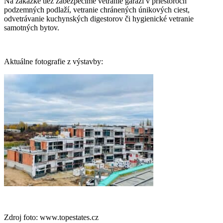
Na zákazke tiež zabezpečíme vetranie garáží v priestoroch
podzemných podlaží, vetranie chránených únikových ciest,
odvetrávanie kuchynských digestorov či hygienické vetranie
samotných bytov.
Aktuálne fotografie z výstavby:
Zdroj foto: www.topestates.cz