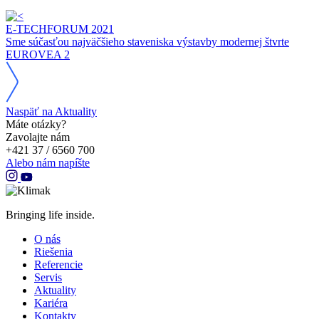
E-TECHFORUM 2021
Sme súčasťou najväčšieho staveniska výstavby modernej štvrte
EUROVEA 2
Naspäť na Aktuality
Máte otázky?
Zavolajte nám
+421 37 / 6560 700
Alebo nám napíšte
Bringing life inside.
O nás
Riešenia
Referencie
Servis
Aktuality
Kariéra
Kontakty