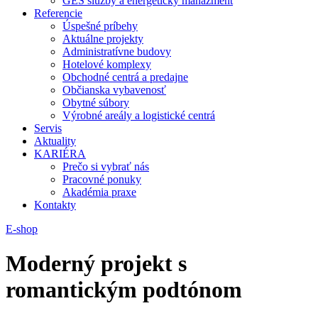
GES služby a energetický manažment
Referencie
Úspešné príbehy
Aktuálne projekty
Administratívne budovy
Hotelové komplexy
Obchodné centrá a predajne
Občianska vybavenosť
Obytné súbory
Výrobné areály a logistické centrá
Servis
Aktuality
KARIÉRA
Prečo si vybrať nás
Pracovné ponuky
Akadémia praxe
Kontakty
E-shop
Moderný projekt s
romantickým podtónom