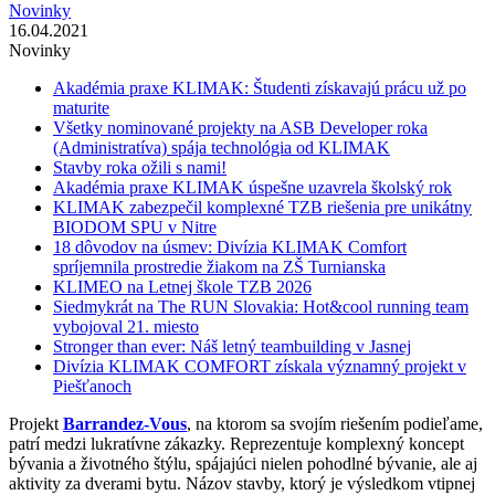
Novinky
16.04.2021
Novinky
Akadémia praxe KLIMAK: Študenti získavajú prácu už po
maturite
Všetky nominované projekty na ASB Developer roka
(Administratíva) spája technológia od KLIMAK
Stavby roka ožili s nami!
Akadémia praxe KLIMAK úspešne uzavrela školský rok
KLIMAK zabezpečil komplexné TZB riešenia pre unikátny
BIODOM SPU v Nitre
18 dôvodov na úsmev: Divízia KLIMAK Comfort
spríjemnila prostredie žiakom na ZŠ Turnianska
KLIMEO na Letnej škole TZB 2026
Siedmykrát na The RUN Slovakia: Hot&cool running team
vybojoval 21. miesto
Stronger than ever: Náš letný teambuilding v Jasnej
Divízia KLIMAK COMFORT získala významný projekt v
Piešťanoch
Projekt
Barrandez-Vous
, na ktorom sa svojím riešením podieľame,
patrí medzi lukratívne zákazky. Reprezentuje komplexný koncept
bývania a životného štýlu, spájajúci nielen pohodlné bývanie, ale aj
aktivity za dverami bytu. Názov stavby, ktorý je výsledkom vtipnej