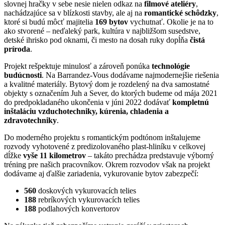
slovnej hračky v sebe nesie nielen odkaz na
filmové ateliéry
,
nachádzajúce sa v blízkosti stavby, ale aj na
romantické schôdzky
,
ktoré si budú môcť majitelia
169 bytov
vychutnať. Okolie je na to
ako stvorené – neďaleký park, kultúra v najbližšom susedstve,
detské ihrisko pod oknami, či mesto na dosah ruky dopĺňa
čistá
príroda
.
Projekt rešpektuje minulosť a zároveň ponúka
technológie
budúcnosti
. Na Barrandez-Vous dodávame najmodernejšie riešenia
a kvalitné materiály. Bytový dom je rozdelený na dva samostatné
objekty s označením Juh a Sever, do ktorých budeme od mája 2021
do predpokladaného ukončenia v júni 2022 dodávať
kompletnú
inštaláciu vzduchotechniky, kúrenia, chladenia a
zdravotechniky
.
Do moderného projektu s romantickým podtónom inštalujeme
rozvody vyhotovené z predizolovaného plast-hliníku v celkovej
dĺžke
vyše 11 kilometrov
– takáto prechádza predstavuje výborný
tréning pre našich pracovníkov. Okrem rozvodov však na projekt
dodávame aj ďalšie zariadenia, vykurovanie bytov zabezpečí:
560
doskových vykurovacích telies
188
rebríkových vykurovacích telies
188
podlahových konvertorov