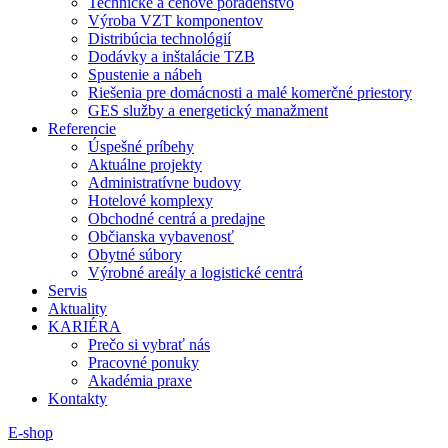
Technické a cenové poradenstvo
Výroba VZT komponentov
Distribúcia technológií
Dodávky a inštalácie TZB
Spustenie a nábeh
Riešenia pre domácnosti a malé komerčné priestory
GES služby a energetický manažment
Referencie
Úspešné príbehy
Aktuálne projekty
Administratívne budovy
Hotelové komplexy
Obchodné centrá a predajne
Občianska vybavenosť
Obytné súbory
Výrobné areály a logistické centrá
Servis
Aktuality
KARIÉRA
Prečo si vybrať nás
Pracovné ponuky
Akadémia praxe
Kontakty
E-shop