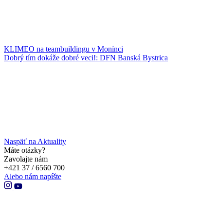
KLIMEO na teambuildingu v Monínci
Dobrý tím dokáže dobré veci!: DFN Banská Bystrica
Naspäť na Aktuality
Máte otázky?
Zavolajte nám
+421 37 / 6560 700
Alebo nám napíšte