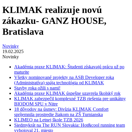
KLIMAK realizuje novú
zákazku- GANZ HOUSE,
Bratislava
Novinky
19.02.2025
Novinky
Akadémia praxe KLIMAK: Študenti získavajú prácu už po
maturite
Všetky nominované projekty na ASB Developer roka
(Administratíva) spája technológia od KLIMAK
Stavby roka ožili s nami!
Akadémia praxe KLIMAK úspešne uzavrela školský rok
KLIMAK zabezpečil komplexné TZB riešenia pre unikátny
BIODOM SPU v Nitre
18 dôvodov na úsmev: Divízia KLIMAK Comfort
spríjemnila prostredie žiakom na ZŠ Turnianska
KLIMEO na Letnej škole TZB 2026
Siedmykrát na The RUN Slovakia: Hot&cool running team
vybojoval 21. miesto