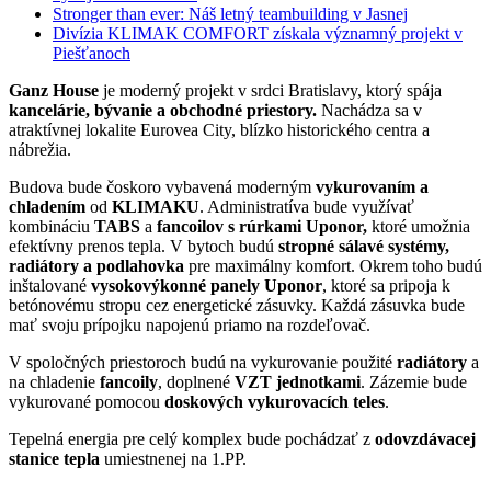
Stronger than ever: Náš letný teambuilding v Jasnej
Divízia KLIMAK COMFORT získala významný projekt v
Piešťanoch
Ganz House
je moderný projekt v srdci Bratislavy, ktorý spája
kancelárie, bývanie a obchodné priestory.
Nachádza sa v
atraktívnej lokalite Eurovea City, blízko historického centra a
nábrežia.
Budova bude čoskoro vybavená moderným
vykurovaním a
chladením
od
KLIMAKU
. Administratíva bude využívať
kombináciu
TABS
a
fancoilov s rúrkami Uponor,
ktoré umožnia
efektívny prenos tepla. V bytoch budú
stropné sálavé systémy,
radiátory a podlahovka
pre maximálny komfort. Okrem toho budú
inštalované
vysokovýkonné panely Uponor
, ktoré sa pripoja k
betónovému stropu cez energetické zásuvky. Každá zásuvka bude
mať svoju prípojku napojenú priamo na rozdeľovač.
V spoločných priestoroch budú na vykurovanie použité
radiátory
a
na chladenie
fancoily
, doplnené
VZT jednotkami
. Zázemie bude
vykurované pomocou
doskových vykurovacích teles
.
Tepelná energia pre celý komplex bude pochádzať z
odovzdávacej
stanice tepla
umiestnenej na 1.PP.