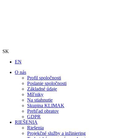
SK
EN
O nás
Profil spoločnosti
Poslanie spoločnosti
Základné údaje
Míľniky
Na stiahnutie
Skupina KLIMAK
Prehľad obratov
GDPR
RIEŠENIA
Riešenia
Projekčné služby a inžiniering