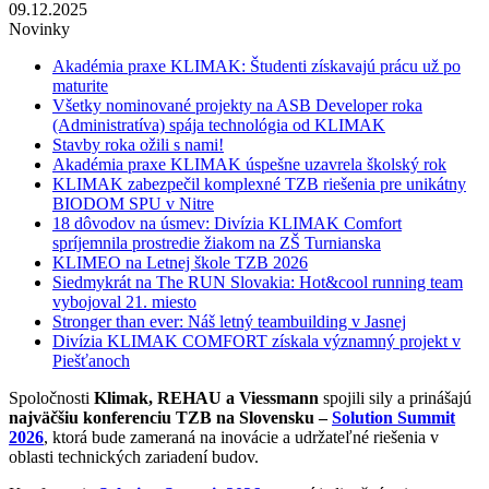
09.12.2025
Novinky
Akadémia praxe KLIMAK: Študenti získavajú prácu už po
maturite
Všetky nominované projekty na ASB Developer roka
(Administratíva) spája technológia od KLIMAK
Stavby roka ožili s nami!
Akadémia praxe KLIMAK úspešne uzavrela školský rok
KLIMAK zabezpečil komplexné TZB riešenia pre unikátny
BIODOM SPU v Nitre
18 dôvodov na úsmev: Divízia KLIMAK Comfort
spríjemnila prostredie žiakom na ZŠ Turnianska
KLIMEO na Letnej škole TZB 2026
Siedmykrát na The RUN Slovakia: Hot&cool running team
vybojoval 21. miesto
Stronger than ever: Náš letný teambuilding v Jasnej
Divízia KLIMAK COMFORT získala významný projekt v
Piešťanoch
Spoločnosti
Klimak, REHAU a Viessmann
spojili sily a prinášajú
najväčšiu konferenciu TZB na Slovensku –
Solution Summit
2026
, ktorá bude zameraná na inovácie a udržateľné riešenia v
oblasti technických zariadení budov.