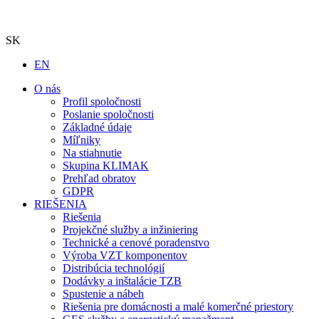
SK
EN
O nás
Profil spoločnosti
Poslanie spoločnosti
Základné údaje
Míľniky
Na stiahnutie
Skupina KLIMAK
Prehľad obratov
GDPR
RIEŠENIA
Riešenia
Projekčné služby a inžiniering
Technické a cenové poradenstvo
Výroba VZT komponentov
Distribúcia technológií
Dodávky a inštalácie TZB
Spustenie a nábeh
Riešenia pre domácnosti a malé komerčné priestory