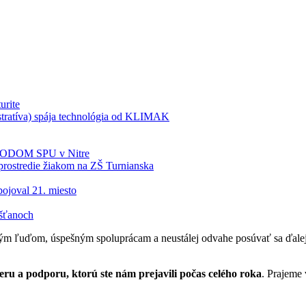
urite
tratíva) spája technológia od KLIMAK
BIODOM SPU v Nitre
rostredie žiakom na ZŠ Turnianska
ojoval 21. miesto
šťanoch
m ľuďom, úspešným spoluprácam a neustálej odvahe posúvať sa ďalej. 
u a podporu, ktorú ste nám prejavili počas celého roka
. Prajeme