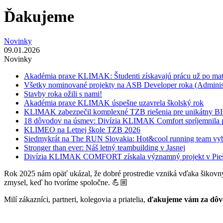
Ďakujeme
Novinky
09.01.2026
Novinky
Akadémia praxe KLIMAK: Študenti získavajú prácu už po mat
Všetky nominované projekty na ASB Developer roka (Adminis
Stavby roka ožili s nami!
Akadémia praxe KLIMAK úspešne uzavrela školský rok
KLIMAK zabezpečil komplexné TZB riešenia pre unikátny 
18 dôvodov na úsmev: Divízia KLIMAK Comfort spríjemnila p
KLIMEO na Letnej škole TZB 2026
Siedmykrát na The RUN Slovakia: Hot&cool running team vyb
Stronger than ever: Náš letný teambuilding v Jasnej
Divízia KLIMAK COMFORT získala významný projekt v Pie
Rok 2025 nám opäť ukázal, že dobré prostredie vzniká vďaka šikovný
zmysel, keď ho tvoríme spoločne. 💪🏼
Milí zákazníci, partneri, kolegovia a priatelia,
ďakujeme vám za dôver