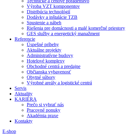
Technické a cenové poradenstvo
Výroba VZT komponentov
Distribúcia technológií
Dodávky a inštalácie TZB
Spustenie a nábeh
Riešenia pre domácnosti a malé komerčné priestory
GES služby a energetický manažment
Referencie
Úspešné príbehy
Aktuálne projekty
Administratívne budovy
Hotelové komplexy
Obchodné centrá a predajne
Občianska vybavenosť
Obytné súbory
Výrobné areály a logistické centrá
Servis
Aktuality
KARIÉRA
Prečo si vybrať nás
Pracovné ponuky
Akadémia praxe
Kontakty
E-shop