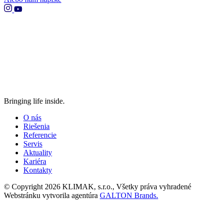
Bringing life inside.
O nás
Riešenia
Referencie
Servis
Aktuality
Kariéra
Kontakty
© Copyright 2026 KLIMAK, s.r.o., Všetky práva vyhradené
Webstránku vytvorila agentúra
GALTON Brands.