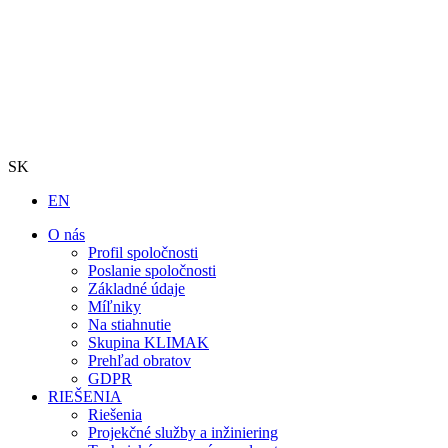
SK
EN
O nás
Profil spoločnosti
Poslanie spoločnosti
Základné údaje
Míľniky
Na stiahnutie
Skupina KLIMAK
Prehľad obratov
GDPR
RIEŠENIA
Riešenia
Projekčné služby a inžiniering