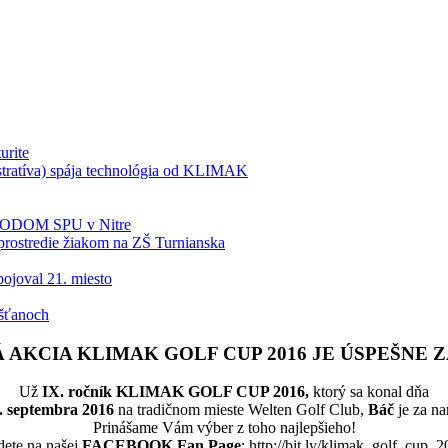
urite
tratíva) spája technológia od KLIMAK
BIODOM SPU v Nitre
rostredie žiakom na ZŠ Turnianska
ojoval 21. miesto
šťanoch
 AKCIA KLIMAK GOLF CUP 2016 JE ÚSPEŠNE Z
Už
IX. ročník KLIMAK GOLF CUP 2016,
ktorý sa konal dňa
. septembra 2016
na tradičnom mieste Welten Golf Club,
Báč
je za na
Prinášame Vám výber z toho najlepšieho!
dete na našej
FACEBOOK Fan Page
: http://bit.ly/klimak_golf_cup_