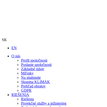
SK
EN
O nás
Profil spoločnosti
Poslanie spoločnosti
Základné údaje
Míľniky
Na stiahnutie
Skupina KLIMAK
Prehľad obratov
GDPR
RIEŠENIA
Riešenia
Projekčné služby a inžiniering