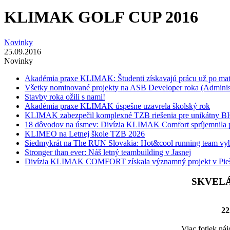
KLIMAK GOLF CUP 2016
Novinky
25.09.2016
Novinky
Akadémia praxe KLIMAK: Študenti získavajú prácu už po mat
Všetky nominované projekty na ASB Developer roka (Adminis
Stavby roka ožili s nami!
Akadémia praxe KLIMAK úspešne uzavrela školský rok
KLIMAK zabezpečil komplexné TZB riešenia pre unikátny 
18 dôvodov na úsmev: Divízia KLIMAK Comfort spríjemnila p
KLIMEO na Letnej škole TZB 2026
Siedmykrát na The RUN Slovakia: Hot&cool running team vyb
Stronger than ever: Náš letný teambuilding v Jasnej
Divízia KLIMAK COMFORT získala významný projekt v Pie
SKVELÁ
22
Viac fotiek náj