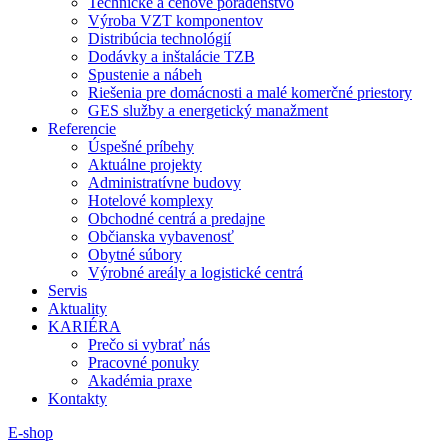
Technické a cenové poradenstvo
Výroba VZT komponentov
Distribúcia technológií
Dodávky a inštalácie TZB
Spustenie a nábeh
Riešenia pre domácnosti a malé komerčné priestory
GES služby a energetický manažment
Referencie
Úspešné príbehy
Aktuálne projekty
Administratívne budovy
Hotelové komplexy
Obchodné centrá a predajne
Občianska vybavenosť
Obytné súbory
Výrobné areály a logistické centrá
Servis
Aktuality
KARIÉRA
Prečo si vybrať nás
Pracovné ponuky
Akadémia praxe
Kontakty
E-shop