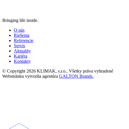
Bringing life inside.
O nás
Riešenia
Referencie
Servis
Aktuality
Kariéra
Kontakty
© Copyright 2026 KLIMAK, s.r.o., Všetky práva vyhradené
Webstránku vytvorila agentúra
GALTON Brands.