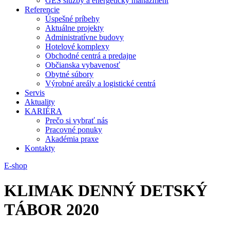
GES služby a energetický manažment
Referencie
Úspešné príbehy
Aktuálne projekty
Administratívne budovy
Hotelové komplexy
Obchodné centrá a predajne
Občianska vybavenosť
Obytné súbory
Výrobné areály a logistické centrá
Servis
Aktuality
KARIÉRA
Prečo si vybrať nás
Pracovné ponuky
Akadémia praxe
Kontakty
E-shop
KLIMAK DENNÝ DETSKÝ
TÁBOR 2020