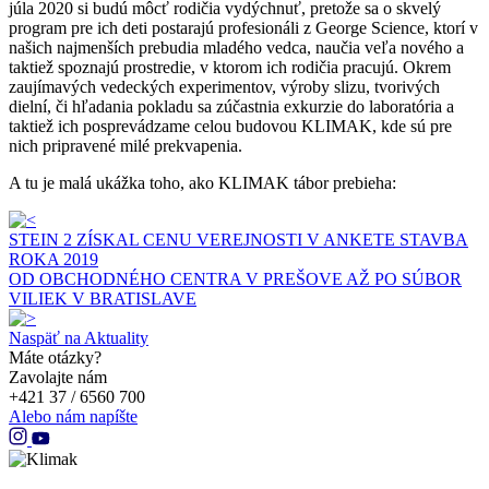
júla 2020 si budú môcť rodičia vydýchnuť, pretože sa o skvelý
program pre ich deti postarajú profesionáli z George Science, ktorí v
našich najmenších prebudia mladého vedca, naučia veľa nového a
taktiež spoznajú prostredie, v ktorom ich rodičia pracujú. Okrem
zaujímavých vedeckých experimentov, výroby slizu, tvorivých
dielní, či hľadania pokladu sa zúčastnia exkurzie do laboratória a
taktiež ich posprevádzame celou budovou KLIMAK, kde sú pre
nich pripravené milé prekvapenia.
A tu je malá ukážka toho, ako KLIMAK tábor prebieha:
STEIN 2 ZÍSKAL CENU VEREJNOSTI V ANKETE STAVBA
ROKA 2019
OD OBCHODNÉHO CENTRA V PREŠOVE AŽ PO SÚBOR
VILIEK V BRATISLAVE
Naspäť na Aktuality
Máte otázky?
Zavolajte nám
+421 37 / 6560 700
Alebo nám napíšte