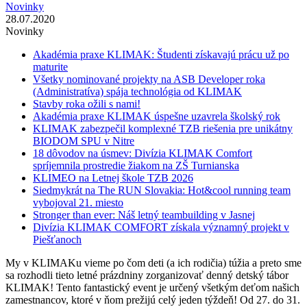
Novinky
28.07.2020
Novinky
Akadémia praxe KLIMAK: Študenti získavajú prácu už po
maturite
Všetky nominované projekty na ASB Developer roka
(Administratíva) spája technológia od KLIMAK
Stavby roka ožili s nami!
Akadémia praxe KLIMAK úspešne uzavrela školský rok
KLIMAK zabezpečil komplexné TZB riešenia pre unikátny
BIODOM SPU v Nitre
18 dôvodov na úsmev: Divízia KLIMAK Comfort
spríjemnila prostredie žiakom na ZŠ Turnianska
KLIMEO na Letnej škole TZB 2026
Siedmykrát na The RUN Slovakia: Hot&cool running team
vybojoval 21. miesto
Stronger than ever: Náš letný teambuilding v Jasnej
Divízia KLIMAK COMFORT získala významný projekt v
Piešťanoch
My v KLIMAKu vieme po čom deti (a ich rodičia) túžia a preto sme
sa rozhodli tieto letné prázdniny zorganizovať denný detský tábor
KLIMAK! Tento fantastický event je určený všetkým deťom našich
zamestnancov, ktoré v ňom prežijú celý jeden týždeň! Od 27. do 31.