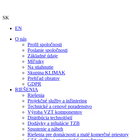
SK
EN
O nás
Profil spoločnosti
Poslanie spoločnosti
Základné údaje
Míľniky
Na stiahnutie
Skupina KLIMAK
Prehľad obratov
GDPR
RIEŠENIA
Riešenia
Projekčné služby a inžiniering
Technické a cenové poradenstvo
Výroba VZT komponentov
Distribúcia technológií
Dodávky a inštalácie TZB
Spustenie a nábeh
Riešenia pre domácnosti a malé komerčné priestory