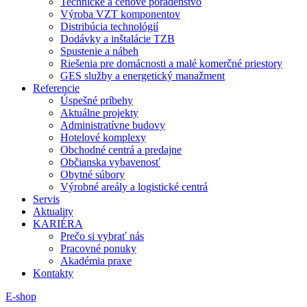
Technické a cenové poradenstvo
Výroba VZT komponentov
Distribúcia technológií
Dodávky a inštalácie TZB
Spustenie a nábeh
Riešenia pre domácnosti a malé komerčné priestory
GES služby a energetický manažment
Referencie
Úspešné príbehy
Aktuálne projekty
Administratívne budovy
Hotelové komplexy
Obchodné centrá a predajne
Občianska vybavenosť
Obytné súbory
Výrobné areály a logistické centrá
Servis
Aktuality
KARIÉRA
Prečo si vybrať nás
Pracovné ponuky
Akadémia praxe
Kontakty
E-shop