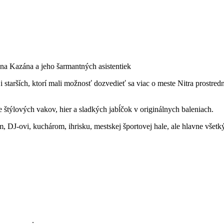
na Kazána a jeho šarmantných asistentiek
i starších, ktorí mali možnosť dozvedieť sa viac o meste Nitra prostredn
štýlových vakov, hier a sladkých jabĺčok v originálnych baleniach.
J-ovi, kuchárom, ihrisku, mestskej športovej hale, ale hlavne všetkým 
.