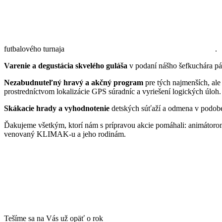
futbalového turnaja
.
Varenie a degustácia skvelého guláša
v podaní nášho šefkuchára pá
Nezabudnuteľný hravý a akčný program
pre tých najmenších, ale 
prostredníctvom lokalizácie GPS súradníc a vyriešení logických úloh.
Skákacie hrady a vyhodnotenie
detských súťaží a odmena v podobe 
Ďakujeme všetkým, ktorí nám s prípravou akcie pomáhali: animátorom, D
venovaný KLIMAK-u a jeho rodinám.
Tešíme sa na Vás už opäť o rok