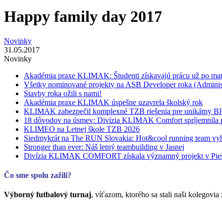
Happy family day 2017
Novinky
31.05.2017
Novinky
Akadémia praxe KLIMAK: Študenti získavajú prácu už po mat
Všetky nominované projekty na ASB Developer roka (Adminis
Stavby roka ožili s nami!
Akadémia praxe KLIMAK úspešne uzavrela školský rok
KLIMAK zabezpečil komplexné TZB riešenia pre unikátny 
18 dôvodov na úsmev: Divízia KLIMAK Comfort spríjemnila p
KLIMEO na Letnej škole TZB 2026
Siedmykrát na The RUN Slovakia: Hot&cool running team vyb
Stronger than ever: Náš letný teambuilding v Jasnej
Divízia KLIMAK COMFORT získala významný projekt v Pie
Čo sme spolu zažili?
Výborný futbalový turnaj
, víťazom, ktorého sa stali naši kolego