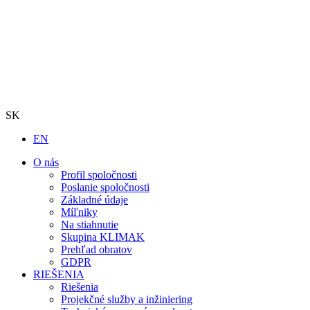
SK
EN
O nás
Profil spoločnosti
Poslanie spoločnosti
Základné údaje
Míľniky
Na stiahnutie
Skupina KLIMAK
Prehľad obratov
GDPR
RIEŠENIA
Riešenia
Projekčné služby a inžiniering