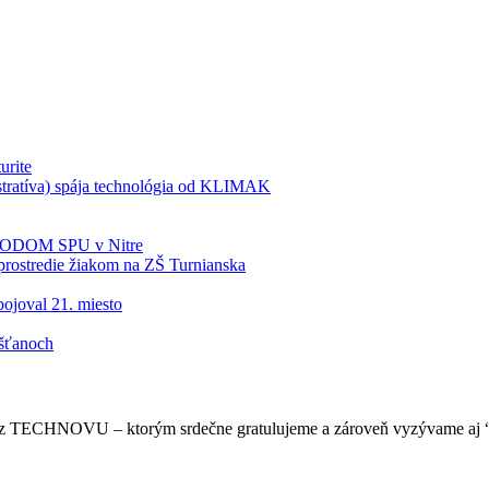
urite
tratíva) spája technológia od KLIMAK
BIODOM SPU v Nitre
rostredie žiakom na ZŠ Turnianska
ojoval 21. miesto
šťanoch
via z TECHNOVU – ktorým srdečne gratulujeme a zároveň vyzývame aj “t