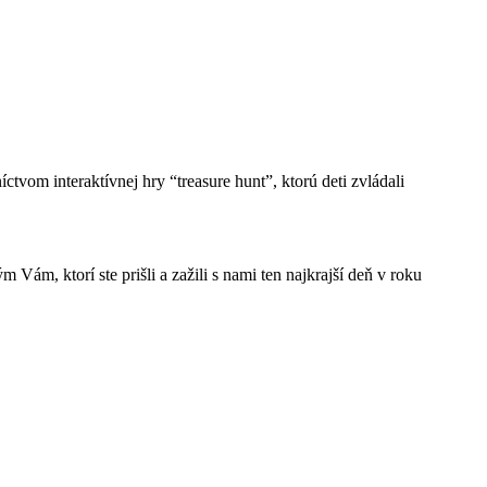
íctvom interaktívnej hry “treasure hunt”, ktorú deti zvládali
Vám, ktorí ste prišli a zažili s nami ten najkrajší deň v roku