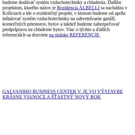
budeme dodávať systém vzduchotechniky a chladenia. Ďalším
projektom, ktorého názov je
Rezidencia ALBELLI
sa nachádza v
Košiciach a ide o rezidenčný projekt, v ktorom budeme od apríla
inštalovať systém vzduchotechniky na odtvetrávanie garáží,
komerčných priestorov, bytov a taktiež budeme zabezpečovať
predprípravu na chladenie bytov. Viac o týchto a ďalších
referenciách sa dozviete
na stránke REFERENCIE
.
GALVANIHO BUSINESS CENTER V. JE VO VÝSTAVBE
KRÁSNE VIANOCE A ŠŤASTNÝ NOVÝ ROK