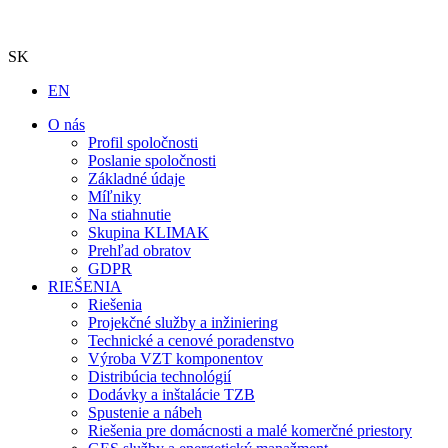
SK
EN
O nás
Profil spoločnosti
Poslanie spoločnosti
Základné údaje
Míľniky
Na stiahnutie
Skupina KLIMAK
Prehľad obratov
GDPR
RIEŠENIA
Riešenia
Projekčné služby a inžiniering
Technické a cenové poradenstvo
Výroba VZT komponentov
Distribúcia technológií
Dodávky a inštalácie TZB
Spustenie a nábeh
Riešenia pre domácnosti a malé komerčné priestory