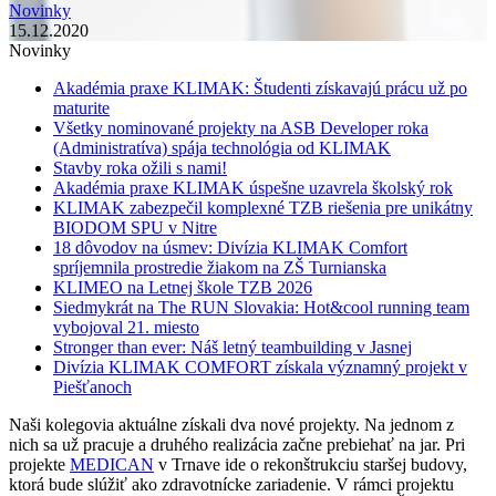
Novinky
15.12.2020
Novinky
Akadémia praxe KLIMAK: Študenti získavajú prácu už po
maturite
Všetky nominované projekty na ASB Developer roka
(Administratíva) spája technológia od KLIMAK
Stavby roka ožili s nami!
Akadémia praxe KLIMAK úspešne uzavrela školský rok
KLIMAK zabezpečil komplexné TZB riešenia pre unikátny
BIODOM SPU v Nitre
18 dôvodov na úsmev: Divízia KLIMAK Comfort
spríjemnila prostredie žiakom na ZŠ Turnianska
KLIMEO na Letnej škole TZB 2026
Siedmykrát na The RUN Slovakia: Hot&cool running team
vybojoval 21. miesto
Stronger than ever: Náš letný teambuilding v Jasnej
Divízia KLIMAK COMFORT získala významný projekt v
Piešťanoch
Naši kolegovia aktuálne získali dva nové projekty. Na jednom z
nich sa už pracuje a druhého realizácia začne prebiehať na jar. Pri
projekte
MEDICAN
v Trnave ide o rekonštrukciu staršej budovy,
ktorá bude slúžiť ako zdravotnícke zariadenie. V rámci projektu