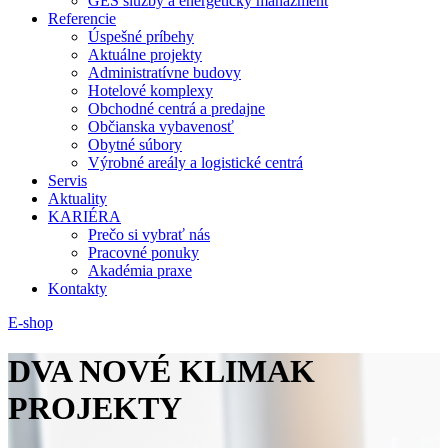
GES služby a energetický manažment
Referencie
Úspešné príbehy
Aktuálne projekty
Administratívne budovy
Hotelové komplexy
Obchodné centrá a predajne
Občianska vybavenosť
Obytné súbory
Výrobné areály a logistické centrá
Servis
Aktuality
KARIÉRA
Prečo si vybrať nás
Pracovné ponuky
Akadémia praxe
Kontakty
E-shop
DVA NOVÉ KLIMAK
PROJEKTY