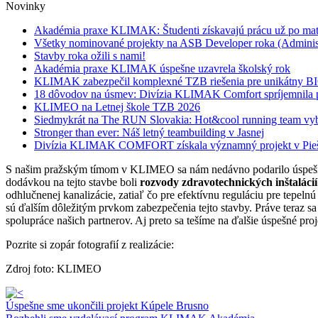
Novinky
Akadémia praxe KLIMAK: Študenti získavajú prácu už po mat
Všetky nominované projekty na ASB Developer roka (Adminis
Stavby roka ožili s nami!
Akadémia praxe KLIMAK úspešne uzavrela školský rok
KLIMAK zabezpečil komplexné TZB riešenia pre unikátny 
18 dôvodov na úsmev: Divízia KLIMAK Comfort spríjemnila p
KLIMEO na Letnej škole TZB 2026
Siedmykrát na The RUN Slovakia: Hot&cool running team vyb
Stronger than ever: Náš letný teambuilding v Jasnej
Divízia KLIMAK COMFORT získala významný projekt v Pie
S našim pražským tímom v KLIMEO sa nám nedávno podarilo úspe
dodávkou na tejto stavbe boli
rozvody zdravotechnických inštaláci
odhlučnenej kanalizácie, zatiaľ čo pre efektívnu reguláciu pre tepe
sú ďalším dôležitým prvkom zabezpečenia tejto stavby. Práve teraz
spolupráce našich partnerov. Aj preto sa tešíme na ďalšie úspešné pr
Pozrite si zopár fotografií z realizácie:
Zdroj foto: KLIMEO
Úspešne sme ukončili projekt Kúpele Brusno