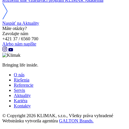
Rozbehli sme vzdelávací program KLIMAK Akadémia
Naspäť na Aktuality
Máte otázky?
Zavolajte nám
+421 37 / 6560 700
Alebo nám napíšte
Bringing life inside.
O nás
Riešenia
Referencie
Servis
Aktuality
Kariéra
Kontakty
© Copyright 2026 KLIMAK, s.r.o., Všetky práva vyhradené
Webstránku vytvorila agentúra
GALTON Brands.