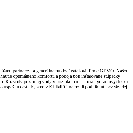
 nášmu partnerovi a generálnemu dodávateľovi, firme GEMO. Našou
ahnutie optimálneho komfortu a pokoja boli inštalované stúpačky
ib. Rozvody požiarnej vody v pozinku a inštalácia hydrantových skríň
Túto úspešnú cestu by sme v KLIMEO nemohli podniknúť bez skvelej