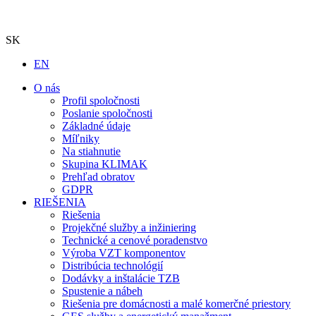
SK
EN
O nás
Profil spoločnosti
Poslanie spoločnosti
Základné údaje
Míľniky
Na stiahnutie
Skupina KLIMAK
Prehľad obratov
GDPR
RIEŠENIA
Riešenia
Projekčné služby a inžiniering
Technické a cenové poradenstvo
Výroba VZT komponentov
Distribúcia technológií
Dodávky a inštalácie TZB
Spustenie a nábeh
Riešenia pre domácnosti a malé komerčné priestory