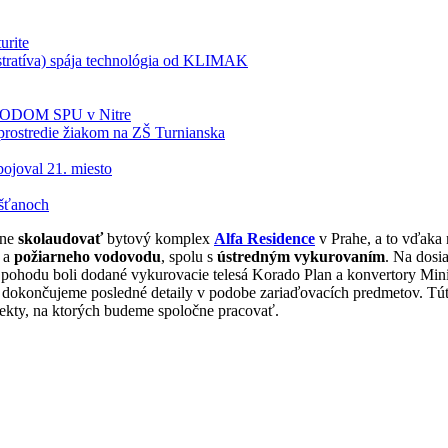
urite
tratíva) spája technológia od KLIMAK
BIODOM SPU v Nitre
rostredie žiakom na ZŠ Turnianska
ojoval 21. miesto
šťanoch
šne
skolaudovať
bytový komplex
Alfa Residence
v Prahe, a to vďaka
í
a
požiarneho vodovodu
, spolu s
ústredným vykurovaním
. Na dosi
lnú pohodu boli dodané vykurovacie telesá Korado Plan a konvertory Min
 sa dokončujeme posledné detaily v podobe zariaďovacích predmetov. 
ojekty, na ktorých budeme spoločne pracovať.