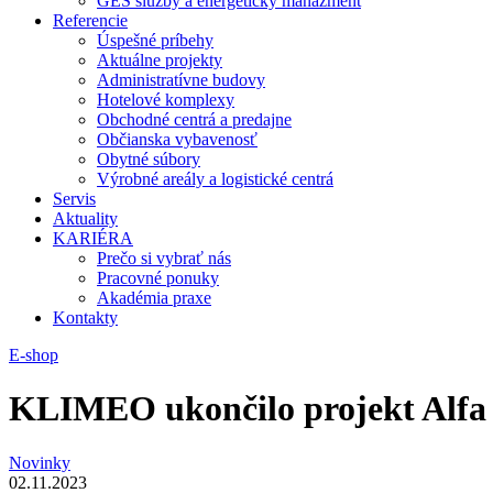
GES služby a energetický manažment
Referencie
Úspešné príbehy
Aktuálne projekty
Administratívne budovy
Hotelové komplexy
Obchodné centrá a predajne
Občianska vybavenosť
Obytné súbory
Výrobné areály a logistické centrá
Servis
Aktuality
KARIÉRA
Prečo si vybrať nás
Pracovné ponuky
Akadémia praxe
Kontakty
E-shop
KLIMEO ukončilo projekt Alfa
Novinky
02.11.2023