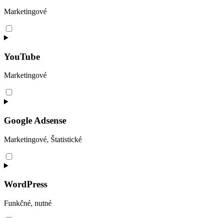
Marketingové
Consent
to
service
google-
YouTube
fonts
Marketingové
Consent
to
service
youtube
Google Adsense
Marketingové, Štatistické
Consent
to
service
google-
WordPress
adsense
Funkčné, nutné