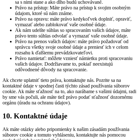
sa s nimi stane a ako dlho budú uchovávané.
Právo na prístup: Máte právo na prístup k svojim osobným
údajom, ktoré sú nám známe.
Právo na opravu: máte právo kedykoľvek doplniť, opraviť,
vymazať alebo zablokovať vaše osobné údaje.
Ak nám udelíte súhlas so spracovaním vašich údajov, máte
právo tento súhlas odvolať a vymazať vaše osobné údaje.
Právo na prenos vašich údajov: máte právo požadovať od
správcu všetky svoje osobné údaje a preniesť ich v celom
rozsahu k ďalšiemu prevádzkovateľovi.
Právo namietať: môžete vzniesť námietku proti spracovaniu
vašich údajov. Dodržiavame to, pokiaľ neexistujú
odôvodnené dôvody na spracovanie.
Ak chcete uplatniť tieto práva, kontaktujte nás. Pozrite sa na
kontaktné údaje v spodnej časti týchto zásad používania súborov
cookie. Ak máte sťažnosť na to, ako narábame s vašimi údajmi, radi
by sme vás počuli, ale máte tiež právo podať sťažnosť dozornému
orgánu (úradu na ochranu údajov).
10. Kontaktné údaje
Ak máte otázky alebo pripomienky k našim zásadám používania
súborov cookie a tomuto vyhláseniu, kontaktujte nás pomocou