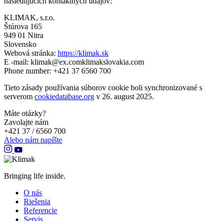
nasledujúcich kontaktných údajov:
KLIMAK, s.r.o.
Štúrova 165
949 01 Nitra
Slovensko
Webová stránka:
https://klimak.sk
E -mail:
klimak@
ex.com
klimakslovakia.com
Phone number: +421 37 6560 700
Tieto zásady používania súborov cookie boli synchronizované s
serverom
cookiedatabase.org
v 26. august 2025.
Máte otázky?
Zavolajte nám
+421 37 / 6560 700
Alebo nám napíšte
Bringing life inside.
O nás
Riešenia
Referencie
Servis