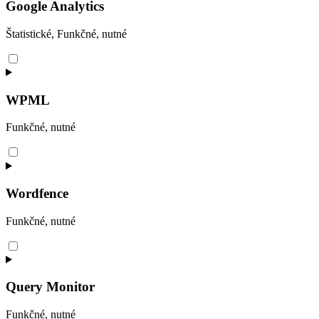
wistia
Google Analytics
Štatistické, Funkčné, nutné
Consent
to
service
google-
WPML
analytics
Funkčné, nutné
Consent
to
service
wpml
Wordfence
Funkčné, nutné
Consent
to
service
wordfence
Query Monitor
Funkčné, nutné