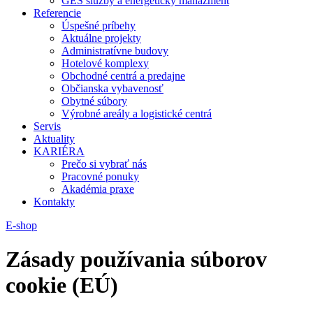
GES služby a energetický manažment
Referencie
Úspešné príbehy
Aktuálne projekty
Administratívne budovy
Hotelové komplexy
Obchodné centrá a predajne
Občianska vybavenosť
Obytné súbory
Výrobné areály a logistické centrá
Servis
Aktuality
KARIÉRA
Prečo si vybrať nás
Pracovné ponuky
Akadémia praxe
Kontakty
E-shop
Zásady používania súborov
cookie (EÚ)