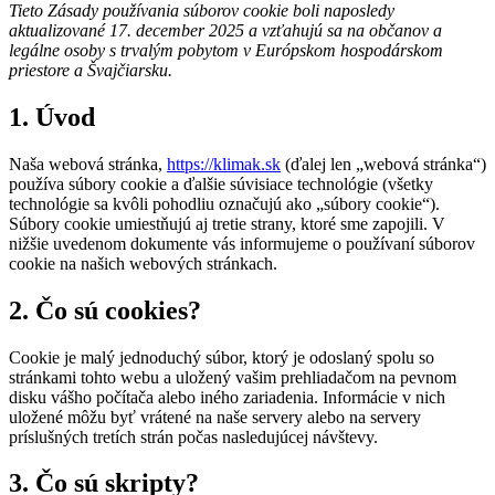
Tieto Zásady používania súborov cookie boli naposledy
aktualizované 17. december 2025 a vzťahujú sa na občanov a
legálne osoby s trvalým pobytom v Európskom hospodárskom
priestore a Švajčiarsku.
1. Úvod
Naša webová stránka,
https://klimak.sk
(ďalej len „webová stránka“)
používa súbory cookie a ďalšie súvisiace technológie (všetky
technológie sa kvôli pohodliu označujú ako „súbory cookie“).
Súbory cookie umiestňujú aj tretie strany, ktoré sme zapojili. V
nižšie uvedenom dokumente vás informujeme o používaní súborov
cookie na našich webových stránkach.
2. Čo sú cookies?
Cookie je malý jednoduchý súbor, ktorý je odoslaný spolu so
stránkami tohto webu a uložený vašim prehliadačom na pevnom
disku vášho počítača alebo iného zariadenia. Informácie v nich
uložené môžu byť vrátené na naše servery alebo na servery
príslušných tretích strán počas nasledujúcej návštevy.
3. Čo sú skripty?