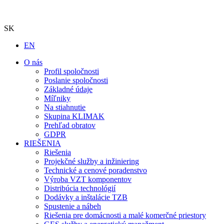
SK
EN
O nás
Profil spoločnosti
Poslanie spoločnosti
Základné údaje
Míľniky
Na stiahnutie
Skupina KLIMAK
Prehľad obratov
GDPR
RIEŠENIA
Riešenia
Projekčné služby a inžiniering
Technické a cenové poradenstvo
Výroba VZT komponentov
Distribúcia technológií
Dodávky a inštalácie TZB
Spustenie a nábeh
Riešenia pre domácnosti a malé komerčné priestory