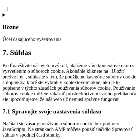
Consent
to
service
query-
Rôzne
monitor
Účel čakajúceho vyšetrovania
Consent
7. Súhlas
to
service
Keď navštívite náš web prvýkrát, ukážeme vám kontextové okno s
rôzne
vysvetlením o súboroch cookie. Akonáhle kliknete na „Uložiť
predvoľby“, súhlasíte s tým, že použijeme kategórie súborov cookie
a doplnkov, ktoré ste vybrali v kontextovom okne, ako je to
popísané v týchto zásadách používania súborov cookie. Používanie
súborov cookie môžete zakázať prostredníctvom svojho prehliadača,
ale upozorňujeme, že náš web už nemusí správne fungovať.
7.1 Spravujte svoje nastavenia súhlasu
Načítali ste zásady používania súborov cookie bez podpory
JavaScriptu. Na stránkach AMP môžete použiť tlačidlo Spravovať
súhlas v spodnej časti stránky.