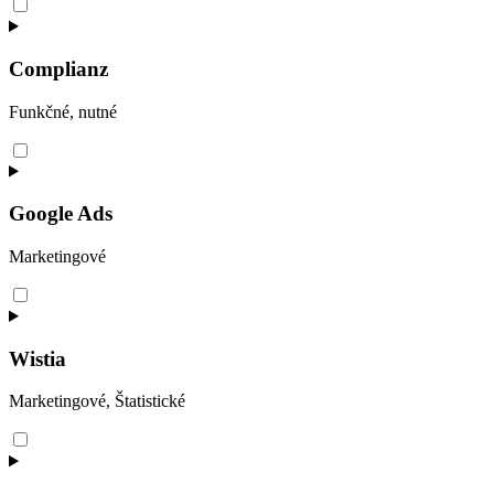
Consent
to
service
wordpress
Complianz
Funkčné, nutné
Consent
to
service
complianz
Google Ads
Marketingové
Consent
to
service
google-
Wistia
ads
Marketingové, Štatistické
Consent
to
service