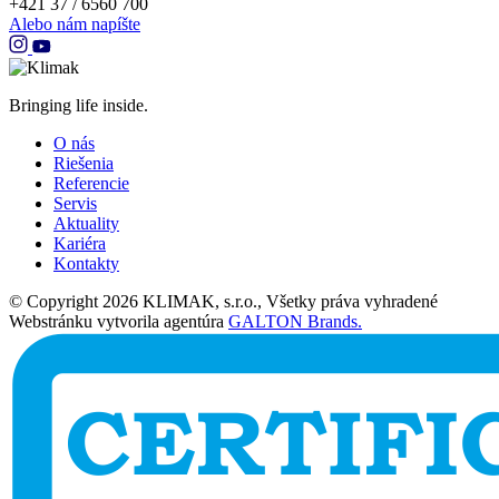
+421 37 / 6560 700
Alebo nám napíšte
Bringing life inside.
O nás
Riešenia
Referencie
Servis
Aktuality
Kariéra
Kontakty
© Copyright 2026 KLIMAK, s.r.o., Všetky práva vyhradené
Webstránku vytvorila agentúra
GALTON Brands.