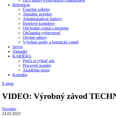
GES služby a energetický manažment
Referencie
Úspešné príbehy
Aktuálne projekty
Administratívne budovy
Hotelové komplexy
Obchodné centrá a predajne
Občianska vybavenosť
Obytné súbory
Výrobné areály a logistické centrá
Servis
Aktuality
KARIÉRA
Prečo si vybrať nás
Pracovné ponuky
Akadémia praxe
Kontakty
E-shop
VIDEO: Výrobný závod TEC
Novinky
24.03.2023