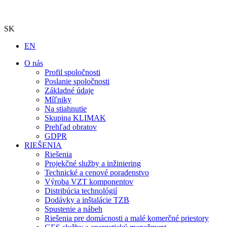
SK
EN
O nás
Profil spoločnosti
Poslanie spoločnosti
Základné údaje
Míľniky
Na stiahnutie
Skupina KLIMAK
Prehľad obratov
GDPR
RIEŠENIA
Riešenia
Projekčné služby a inžiniering
Technické a cenové poradenstvo
Výroba VZT komponentov
Distribúcia technológií
Dodávky a inštalácie TZB
Spustenie a nábeh
Riešenia pre domácnosti a malé komerčné priestory