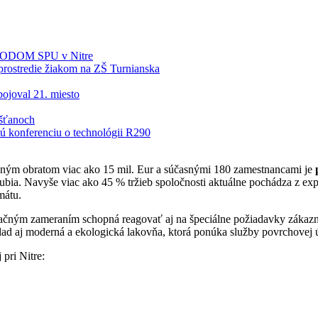
BIODOM SPU v Nitre
rostredie žiakom na ZŠ Turnianska
ojoval 21. miesto
šťanoch
 konferenciu o technológii R290
čným obratom viac ako 15 mil. Eur a súčasnými 180 zamestnancami je
rubia. Navyše viac ako 45 % tržieb spoločnosti aktuálne pochádza z ex
mátu.
ovačným zameraním schopná reagovať aj na špeciálne požiadavky záka
íklad aj moderná a ekologická lakovňa, ktorá ponúka služby povrchove
ri Nitre: