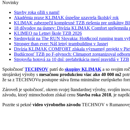
Novinky
Stavby roka ožili s nami!
Akadémia praxe KLIMAK úspešne uzavrela školský rok
KLIMAK zabezpečil komplexné TZB riešenia pre unikátny 
18 dôvodov na úsmev: Divízia KLIMAK Comfort spríjemnila p
KLIMEO na Letnej škole TZB 2026
Siedmykrát na The RUN Slovakia: Hot&cool running team vyb
Stronger than ever: Náš letný teambuilding v Jasnej
Divízia KLIMAK COMFORT získala významný projekt v Pie
Budúcnosť TZB po F-plynoch: Climaport zorganizoval odbornú
Strojovňa hotová za 10 dní: prefabrikácia mení pravidlá v TZB
Spoločnosť
TECHNOV
patrí do
skupiny KLIMAK
a so svojim ro
strojárskej výroby s
mesačnou produkciou viac ako 40 000 m2
pot
že sa z TECHNOVu postupne stáva firma minimálne európskeho for
Zároveň je spoločnosť, okrem svojej štandardnej výroby, svojím in
závodu, ktorý mimochodom získal cenu
Stavba roka 2018
, je napr
Pozrite si pekné
video výrobného závodu
TECHNOV v Rumanovej p