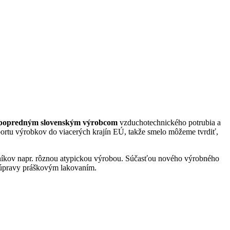
popredným slovenským výrobcom
vzduchotechnického potrubia a
portu výrobkov do viacerých krajín EÚ, takže smelo môžeme tvrdiť,
zníkov napr. rôznou atypickou výrobou. Súčasťou nového výrobného
j úpravy práškovým lakovaním.