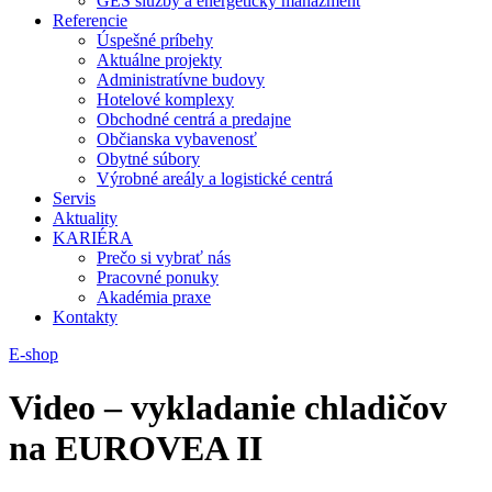
GES služby a energetický manažment
Referencie
Úspešné príbehy
Aktuálne projekty
Administratívne budovy
Hotelové komplexy
Obchodné centrá a predajne
Občianska vybavenosť
Obytné súbory
Výrobné areály a logistické centrá
Servis
Aktuality
KARIÉRA
Prečo si vybrať nás
Pracovné ponuky
Akadémia praxe
Kontakty
E-shop
Video – vykladanie chladičov
na EUROVEA II