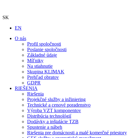
SK
EN
O nás
Profil spoločnosti
Poslanie spoločnosti
Základné údaje
Míľniky
Na stiahnutie
Skupina KLIMAK
Prehľad obratov
GDPR
RIEŠENIA
Riešenia
Projekčné služby a inžiniering
Technické a cenové poradenstvo
Výroba VZT komponentov
Distribúcia technológií
Dodávky a inštalácie TZB
Spustenie a nábeh
Riešenia pre domácnosti a malé komerčné priestory