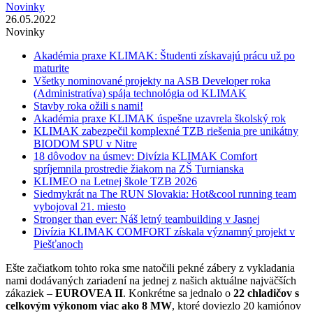
Novinky
26.05.2022
Novinky
Akadémia praxe KLIMAK: Študenti získavajú prácu už po
maturite
Všetky nominované projekty na ASB Developer roka
(Administratíva) spája technológia od KLIMAK
Stavby roka ožili s nami!
Akadémia praxe KLIMAK úspešne uzavrela školský rok
KLIMAK zabezpečil komplexné TZB riešenia pre unikátny
BIODOM SPU v Nitre
18 dôvodov na úsmev: Divízia KLIMAK Comfort
spríjemnila prostredie žiakom na ZŠ Turnianska
KLIMEO na Letnej škole TZB 2026
Siedmykrát na The RUN Slovakia: Hot&cool running team
vybojoval 21. miesto
Stronger than ever: Náš letný teambuilding v Jasnej
Divízia KLIMAK COMFORT získala významný projekt v
Piešťanoch
Ešte začiatkom tohto roka sme natočili pekné zábery z vykladania
nami dodávaných zariadení na jednej z našich aktuálne najväčších
zákaziek –
EUROVEA II
. Konkrétne sa jednalo o
22 chladičov s
celkovým výkonom viac ako 8 MW
, ktoré doviezlo 20 kamiónov