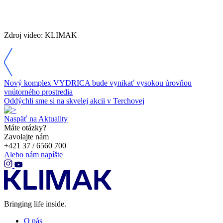
Zdroj video: KLIMAK
Nový komplex VYDRICA bude vynikať vysokou úrovňou
vnútorného prostredia
Oddýchli sme si na skvelej akcii v Terchovej
Naspäť na Aktuality
Máte otázky?
Zavolajte nám
+421 37 / 6560 700
Alebo nám napíšte
Bringing life inside.
O nás