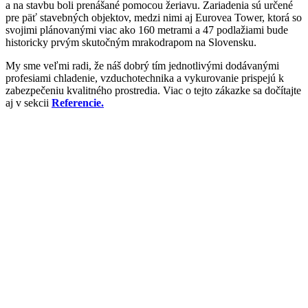
a na stavbu boli prenášané pomocou žeriavu. Zariadenia sú určené
pre päť stavebných objektov, medzi nimi aj Eurovea Tower, ktorá so
svojimi plánovanými viac ako 160 metrami a 47 podlažiami bude
historicky prvým skutočným mrakodrapom na Slovensku.
My sme veľmi radi, že náš dobrý tím jednotlivými dodávanými
profesiami chladenie, vzduchotechnika a vykurovanie prispejú k
zabezpečeniu kvalitného prostredia. Viac o tejto zákazke sa dočítajte
aj v sekcii
Referencie.