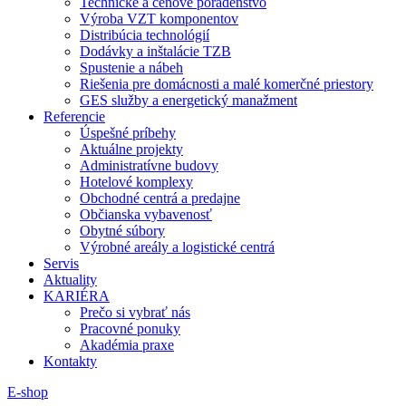
Technické a cenové poradenstvo
Výroba VZT komponentov
Distribúcia technológií
Dodávky a inštalácie TZB
Spustenie a nábeh
Riešenia pre domácnosti a malé komerčné priestory
GES služby a energetický manažment
Referencie
Úspešné príbehy
Aktuálne projekty
Administratívne budovy
Hotelové komplexy
Obchodné centrá a predajne
Občianska vybavenosť
Obytné súbory
Výrobné areály a logistické centrá
Servis
Aktuality
KARIÉRA
Prečo si vybrať nás
Pracovné ponuky
Akadémia praxe
Kontakty
E-shop