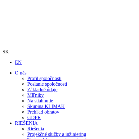
SK
EN
O nás
Profil spoločnosti
Poslanie spoločnosti
Základné údaje
Míľniky
Na stiahnutie
Skupina KLIMAK
Prehľad obratov
GDPR
RIEŠENIA
Riešenia
Projekčné služby a inžiniering