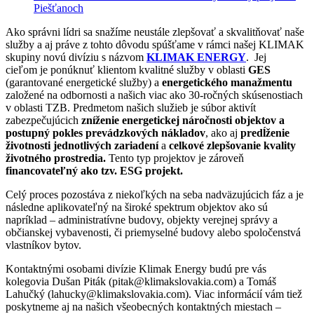
Piešťanoch
Ako správni lídri sa snažíme neustále zlepšovať a skvalitňovať naše
služby a aj práve z tohto dôvodu spúšťame v rámci našej KLIMAK
skupiny novú divíziu s názvom
KLIMAK ENERGY
. Jej
cieľom je ponúknuť klientom kvalitné služby v oblasti
GES
(garantované energetické služby) a
energetického manažmentu
založené na odbornosti a našich viac ako 30-ročných skúsenostiach
v oblasti TZB. Predmetom našich služieb je súbor aktivít
zabezpečujúcich
zníženie energetickej náročnosti objektov a
postupný pokles prevádzkových nákladov
, ako aj
predĺženie
životnosti jednotlivých zariadení
a
celkové zlepšovanie kvality
životného prostredia.
Tento typ projektov je zároveň
financovateľný ako tzv. ESG projekt.
Celý proces pozostáva z niekoľkých na seba nadväzujúcich fáz a je
následne aplikovateľný na široké spektrum objektov ako sú
napríklad – administratívne budovy, objekty verejnej správy a
občianskej vybavenosti, či priemyselné budovy alebo spoločenstvá
vlastníkov bytov.
Kontaktnými osobami divízie Klimak Energy budú pre vás
kolegovia Dušan Piták (pitak@klimakslovakia.com) a Tomáš
Lahučký (lahucky@klimakslovakia.com). Viac informácií vám tiež
poskytneme aj na našich všeobecných kontaktných miestach –