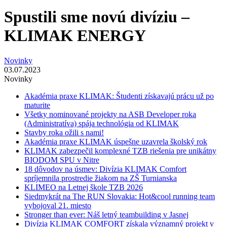
Spustili sme novú divíziu –
KLIMAK ENERGY
Novinky
03.07.2023
Novinky
Akadémia praxe KLIMAK: Študenti získavajú prácu už po
maturite
Všetky nominované projekty na ASB Developer roka
(Administratíva) spája technológia od KLIMAK
Stavby roka ožili s nami!
Akadémia praxe KLIMAK úspešne uzavrela školský rok
KLIMAK zabezpečil komplexné TZB riešenia pre unikátny
BIODOM SPU v Nitre
18 dôvodov na úsmev: Divízia KLIMAK Comfort
spríjemnila prostredie žiakom na ZŠ Turnianska
KLIMEO na Letnej škole TZB 2026
Siedmykrát na The RUN Slovakia: Hot&cool running team
vybojoval 21. miesto
Stronger than ever: Náš letný teambuilding v Jasnej
Divízia KLIMAK COMFORT získala významný projekt v