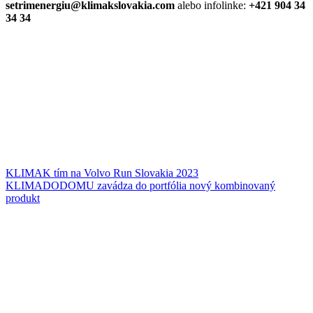
setrimenergiu@klimakslovakia.com
alebo infolinke:
+421 904 34
34 34
KLIMAK tím na Volvo Run Slovakia 2023
KLIMADODOMU zavádza do portfólia nový kombinovaný
produkt