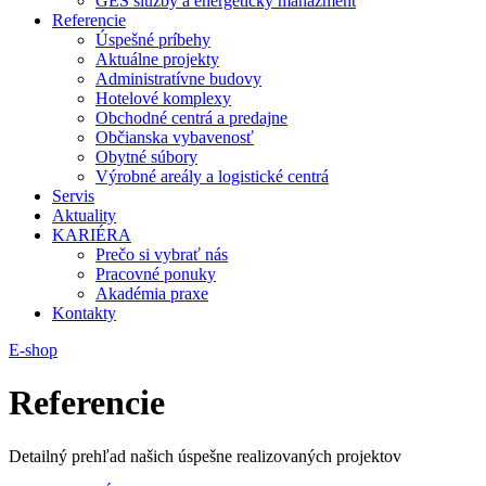
GES služby a energetický manažment
Referencie
Úspešné príbehy
Aktuálne projekty
Administratívne budovy
Hotelové komplexy
Obchodné centrá a predajne
Občianska vybavenosť
Obytné súbory
Výrobné areály a logistické centrá
Servis
Aktuality
KARIÉRA
Prečo si vybrať nás
Pracovné ponuky
Akadémia praxe
Kontakty
E-shop
Referencie
Detailný prehľad našich úspešne realizovaných projektov