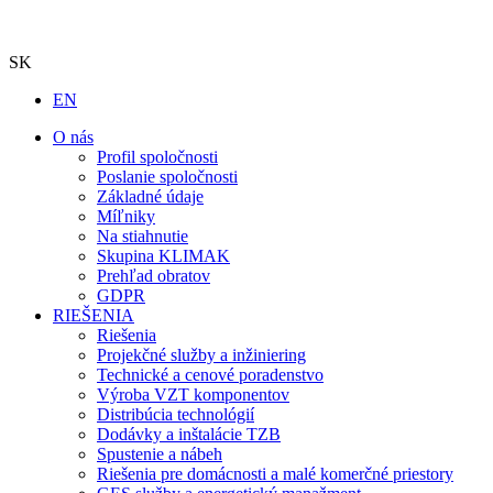
SK
EN
O nás
Profil spoločnosti
Poslanie spoločnosti
Základné údaje
Míľniky
Na stiahnutie
Skupina KLIMAK
Prehľad obratov
GDPR
RIEŠENIA
Riešenia
Projekčné služby a inžiniering
Technické a cenové poradenstvo
Výroba VZT komponentov
Distribúcia technológií
Dodávky a inštalácie TZB
Spustenie a nábeh
Riešenia pre domácnosti a malé komerčné priestory