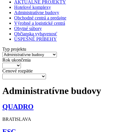
AKTUÁLNE PROJEKTY
Hotelové komplexy
Administratívne budovy
Obchodné centrá a predajne
Výrobné a logistické centrá
Obytné súbory
Občianska vybavenosť
ÚSPEŠNÉ PRÍBEHY
Typ projektu
Rok ukončenia
Cenové rozpätie
Administratívne budovy
QUADRO
BRATISLAVA
ESC